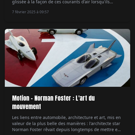
glissée à la façon de ces courants d'air lorsqu'ils
viennent rafraîchir les printemps déjà trop brûlants. À
7 février 2025 à 09:57
la saisir du regard, elle invente un appétit d'aquarelle.
Couleur et sensibilité. Au flanc de l'assiette, le grain
de la […]
Motion - Norman Foster : L'art du
mouvement
Les liens entre automobile, architecture et art, mis en
valeur de la plus belle des manières : l'architecte star
Norman Foster rêvait depuis longtemps de mettre en