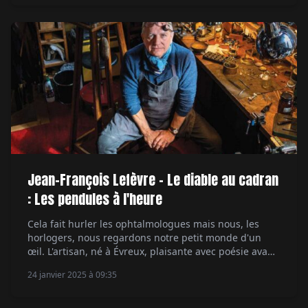
L'interrogation porte sur la représentation de la
nature et des êtres vivants comme des objets et des
[…]
Jean-François Lefèvre - Le diable au cadran
: Les pendules à l'heure
Cela fait hurler les ophtalmologues mais nous, les
horlogers, nous regardons notre petit monde d'un
œil. L'artisan, né à Évreux, plaisante avec poésie avant
de se souvenir de sa première émotion
24 janvier 2025 à 09:35
professionnelle, comme si c'était hier. Il remonte le
temps pour nous transporter rue du Ruisseau à Paris,
chez son vieux maître Bernard Pin. Le spécialiste […]