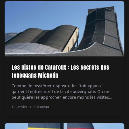
Les pistes de Cataroux : Les secrets des
toboggans Michelin
Comme de mystérieux sphynx, les “toboggans”
gardent l'entrée nord de la cité auvergnate. On ne
peut guère les approcher, encore moins les visiter.
Alors, pour le voyageur pressé, ces monuments de
19 janvier 2025 à 08:00
l'architecture industrielle interpellent. Ils renferment
certainement quelques mystères dont la manufacture
Michelin a le secret. Même si elle est extraordinaire,
l'histoire de ce que […]