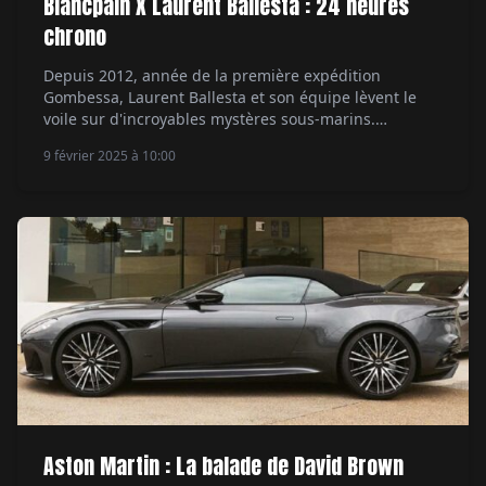
Blancpain X Laurent Ballesta : 24 heures
chrono
Depuis 2012, année de la première expédition
Gombessa, Laurent Ballesta et son équipe lèvent le
voile sur d'incroyables mystères sous-marins.
Depuis Gombessa I - Rencontre avec le cœlacanthe,
9 février 2025 à 10:00
chaque aventure fait progresser la recherche
océanographique et produit des images à couper le
souffle. Cerise sur le gâteau, elle pose toujours un défi
technique en termes de […]
Aston Martin : La balade de David Brown