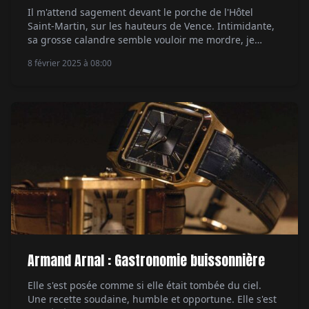
Il m'attend sagement devant le porche de l'Hôtel
Saint-Martin, sur les hauteurs de Vence. Intimidante,
sa grosse calandre semble vouloir me mordre, je
l'entends presque grogner mais les lignes sont fluides
8 février 2025 à 08:00
et la peinture mat couleur chrome est du plus bel
effet. À bord, je vois que l'on m'a déjà programmé le
GPS qui me […]
Armand Arnal : Gastronomie buissonnière
Elle s'est posée comme si elle était tombée du ciel.
Une recette soudaine, humble et opportune. Elle s'est