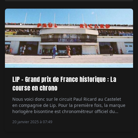
LIP - Grand prix de France historique : La
course en chrono
Nous voici donc sur le circuit Paul Ricard au Castelet
en compagnie de Lip. Pour la première fois, la marque
horlogère bisontine est chronométreur officiel du
Grand Prix de France Historique. Ce Grand Prix
20 janvier 2025 à 07:49
légendaire présentait cette année 13 courses
automobiles réparties sur trois jours. Un grand week-
end au cours duquel les plus belles formules […]