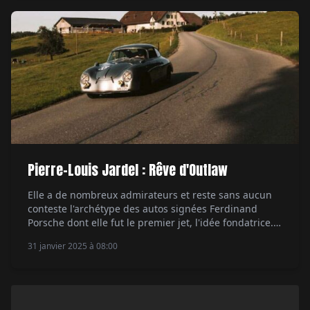
doit, ce bâtiment très moderne réunit sous le […]
Pierre-Louis Jardel : Rêve d'Outlaw
Elle a de nombreux admirateurs et reste sans aucun
conteste l'archétype des autos signées Ferdinand
Porsche dont elle fut le premier jet, l'idée fondatrice.
Cette 356 de 1958 continue sa longue histoire sur les
31 janvier 2025 à 08:00
routes des rallyes classiques. Avec son physique
rondouillard elle pose, à sa naissance en 1948 à
Gmünd en Autriche, les bases […]