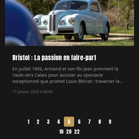
Bristol : La passion en faire-part
En juillet 1909, Armand et son fils Jean prennent la
route vers Calais pour assister au spectacle
exceptionnel que promet Louis Blériot : traverser la
Manche en aéroplane. À la pointe de la modernité,
17 janvier 2025 à 08:00
Armand conduit sa Clément-Bayard (on compte
environ 50 000 voitures en France à cette époque).
Malheureusement, la petite automobile tombe en […]
1
2
3
4
5
6
7
8
9
10
20
22