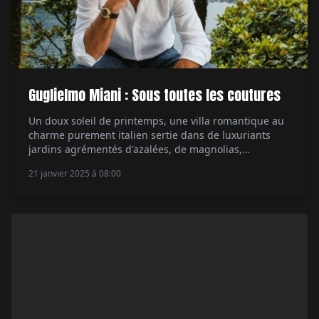
Guglielmo Miani : Sous toutes les coutures
Un doux soleil de printemps, une villa romantique au
charme purement italien sertie dans de luxuriants
jardins agrémentés d'azalées, de magnolias,
d'essences et de palmiers tropicaux, face à l'eau bleu
21 janvier 2025 à 08:00
saphir du lac de Côme… Bienvenue dans l'univers de
Guglielmo Miani. Joyau naturel et ravissement pour
les sens, symphonie étourdissante de parfums et de
couleurs, […]