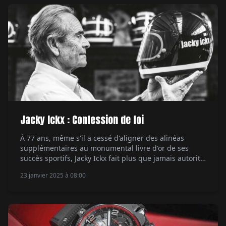
Jacky Ickx : Confession de foi
À 77 ans, même s'il a cessé d'aligner des alinéas
supplémentaires au monumental livre d'or de ses
succès sportifs, Jacky Ickx fait plus que jamais autorité
dans le milieu où il s'est épanoui. Entre deux
23 janvier 2025 à 08:00
déplacements à Pebble Beach ou à New York, aux
Mille Miglia ou au Mans Classic, son implication et ses
activités […]