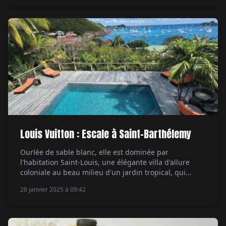
poste de professeur dans une école de pâtisserie, un
autre de sous-directeur […]
Louis Vuitton : Escale à Saint-Barthélemy
Ourlée de sable blanc, elle est dominée par
l'habitation Saint-Louis, une élégante villa d'allure
coloniale au beau milieu d'un jardin tropical, qui
possède un accès direct sur la mer. Depuis la terrasse,
28 janvier 2025 à 09:42
on jouit d'un panorama imprenable sur le chenal qui
mène à Gustavia. Quelques îlets volcaniques
ressortent de la baie, comme le fait le […]