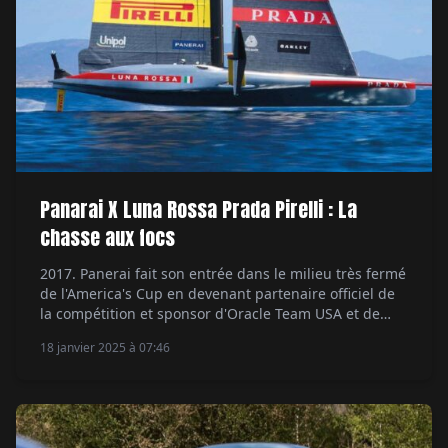
Panarai X Luna Rossa Prada Pirelli : La
chasse aux focs
2017. Panerai fait son entrée dans le milieu très fermé
de l'America's Cup en devenant partenaire officiel de
la compétition et sponsor d'Oracle Team USA et de
Softbank Team Japan. Deux ans plus tard, la route de
18 janvier 2025 à 07:46
la marque horlogère italienne de manufacture suisse
croise celle de Luna Rossa Prada Pirelli. L'association
s'impose comme une […]