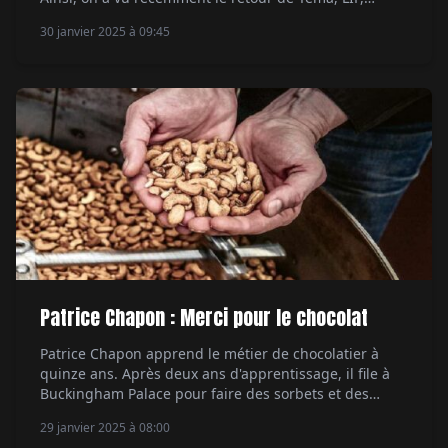
Jacques Bianchi ou encore Pequignet. Pour Kelton (les
30 janvier 2025 à 09:45
plus anciens se souviennent encore du slogan
marquant de cette enseigne bisontine,
incontournable des années 70/80 : « Si vous vous
changez, changez […]
Patrice Chapon : Merci pour le chocolat
Patrice Chapon apprend le métier de chocolatier à
quinze ans. Après deux ans d'apprentissage, il file à
Buckingham Palace pour faire des sorbets et des
glaces pour la reine d'Angleterre. Il y découvre le
29 janvier 2025 à 08:00
chocolat chez Harrods. Il rentre à Paris, enchaîne un