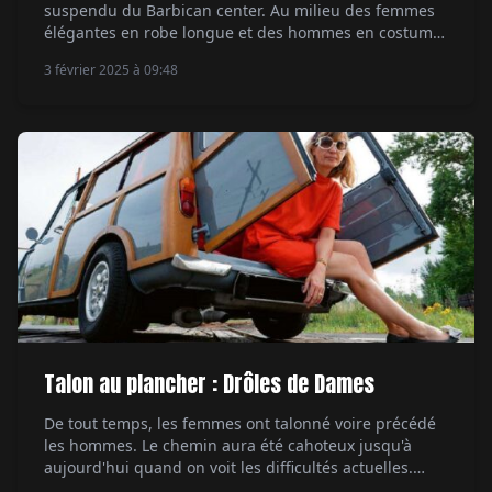
suspendu du Barbican center. Au milieu des femmes
élégantes en robe longue et des hommes en costume,
une casquette blanche soulignée d'une paire de
3 février 2025 à 09:48
lunettes rondes fumées et d'une barbe de trois jours.
« Bonjour, je suis Daniel, enchanté. » Il sourit,
gentiment. A un mot agréable pour […]
Talon au plancher : Drôles de Dames
De tout temps, les femmes ont talonné voire précédé
les hommes. Le chemin aura été cahoteux jusqu'à
aujourd'hui quand on voit les difficultés actuelles.
Dans le monde automobile, le machisme a été