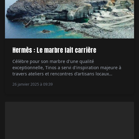
Hermès : Le marbre fait carrière
Célèbre pour son marbre d'une qualité
exceptionnelle, Tinos a servi d'inspiration majeure à
travers ateliers et rencontres d'artisans locaux
dessinant avec précision les similitudes entre la
26 janvier 2025 à 09:39
transformation de cette matière brute et le savoir-
faire minutieux des ateliers de création de la maison.
Tout comme le marbre se transforme en œuvres d'art,
les montres représentent la […]