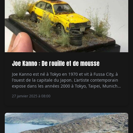
Joe Kanno : De rouille et de mousse
Joe Kanno est né à Tokyo en 1970 et vit à Fussa City, à
l'ouest de la capitale du Japon. L'artiste contemporain
expose dans les années 2000 à Tokyo, Taipei, Munich
et vend ses œuvres dans les galeries d'art telles que
27 janvier 2025 à 08:00
Sotheby's et Christie's sous son vrai nom, Sakan
Kanno. Pendant la crise financière de […]