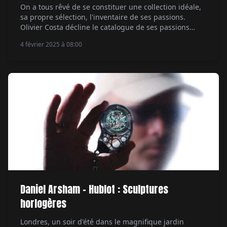
On a tous rêvé de se constituer une collection idéale,
sa propre sélection, l'inventaire de ses passions.
Olivier Costa décline le catalogue de ses passions
automobiles... On a tous imaginé un musée qui les
4 février 2025 à 08:00
réunirait. Or il n'est pas facile de le concrétiser et pas
seulement pour une question de budget : simplement
pour un […]
Daniel Arsham - Hublot : Sculptures
horlogères
Londres, un soir d'été dans le magnifique jardin