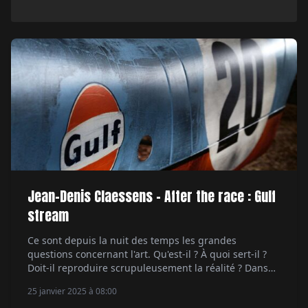
Jean-Denis Claessens - After the race : Gulf
stream
Ce sont depuis la nuit des temps les grandes
questions concernant l'art. Qu'est-il ? À quoi sert-il ?
Doit-il reproduire scrupuleusement la réalité ? Dans
quelle mesure doit-il l'interpréter, la détourner, la
25 janvier 2025 à 08:00
déformer, la transformer, la transposer ?