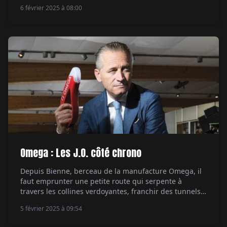
place une exposition retraçant ces histoires parallèles.
6 février 2025 à 08:00
Une exposition érudite et passionnante d'une histoire
plus que centenaire. C'est le magnifique écrin du
musée d'art moderne et contemporain Guggenheim
[…]
Omega : Les J.O. côté chrono
Depuis Bienne, berceau de la manufacture Omega, il
faut emprunter une petite route qui serpente à
travers les collines verdoyantes, franchir des tunnels
percés dans la roche pour déboucher dans la vallée
5 février 2025 à 09:54
où se pressent les maisons du village de Corgémont, 1
844 habitants, centre névralgique des Jeux