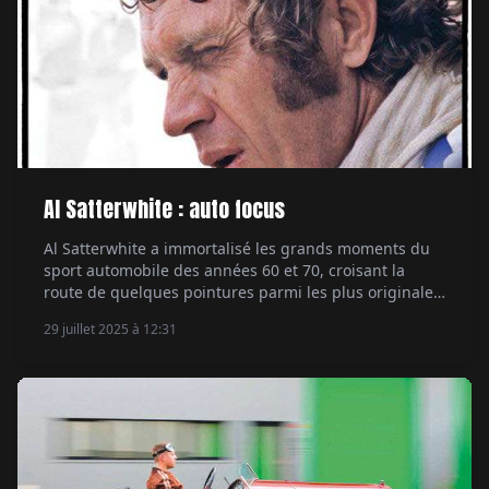
Al Satterwhite : auto focus
Al Satterwhite a immortalisé les grands moments du
sport automobile des années 60 et 70, croisant la
route de quelques pointures parmi les plus originales
et attachantes, de Carroll Shelby à Ken Miles en
29 juillet 2025 à 12:31
passant par un certain Paul Newman. Par Jean-
François Rivière.