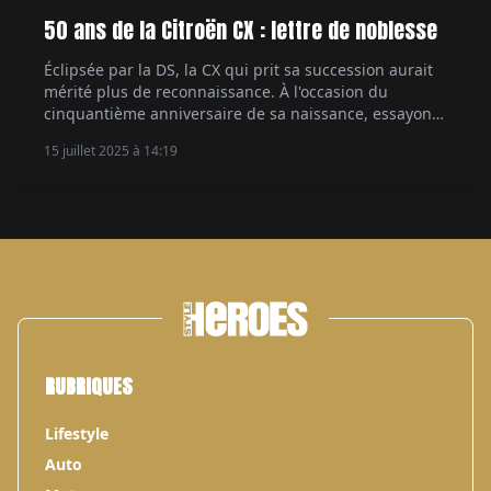
50 ans de la Citroën CX : lettre de noblesse
Éclipsée par la DS, la CX qui prit sa succession aurait
mérité plus de reconnaissance. À l'occasion du
cinquantième anniversaire de sa naissance, essayons
de réhabiliter cette silhouette qui a donné ses lettres
15 juillet 2025 à 14:19
de noblesse aux initiales du coefficient de traînée. Par
Serge Bellu
RUBRIQUES
Lifestyle
Auto