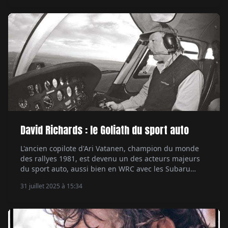
David Richards : le Goliath du sport auto
L'ancien copilote d'Ari Vatanen, champion du monde
des rallyes 1981, est devenu un des acteurs majeurs
du sport auto, aussi bien en WRC avec les Subaru
qu'aux 24 Heures du Mans en GT avec Aston Martin,
31 juillet 2025 à 15:34
sans oublier la F1 avec BAR ou le Dakar avec Dacia. Par
Alexandre Lazerges.