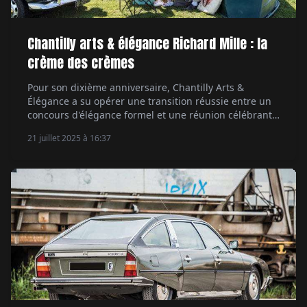
Chantilly arts & élégance Richard Mille : la
crème des crèmes
Pour son dixième anniversaire, Chantilly Arts &
Élégance a su opérer une transition réussie entre un
concours d'élégance formel et une réunion célébrant
l'art de vivre automobile sous toutes ses formes. Un
21 juillet 2025 à 16:37
vrai succès couronné par une fréquentation record.
Par Étienne Raynaud.