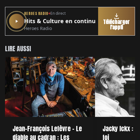
HEROES RADIO
En direct
Hits & Culture en continu
Télécharger
l'appli
Heroes Radio
LIRE AUSSI
Jean-François Lefèvre - Le
Jacky Ickx : C
diable au cadran : Les
foi