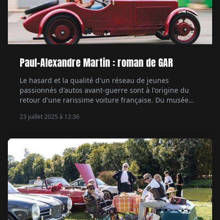
Paul-Alexandre Martin : roman de GAR
Le hasard et la qualité d'un réseau de jeunes
passionnés d'autos avant-guerre sont à l'origine du
retour d'une rarissime voiture française. Du musée
Mullin de Pasadena à Bordeaux, retour de flammes
23 juillet 2025 à 12:36
historiques. Par Marc de Tienda.