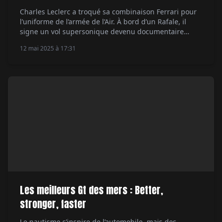
Charles Leclerc a troqué sa combinaison Ferrari pour
l’uniforme de l’armée de l’Air. À bord d’un Rafale, il
signe un vol supersonique devenu documentaire
événement sur Canal+. Par Alexandre Lazerges.
12 mai 2025 à 17:31
Les meilleurs Gt des mers : Better,
stronger, faster
Le nautisme s’inspire de l’automobile, mais des