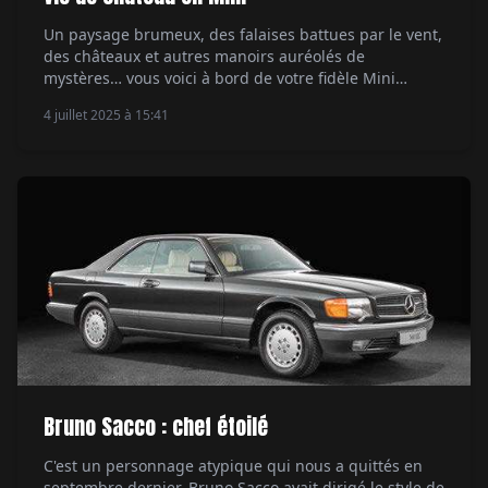
Un paysage brumeux, des falaises battues par le vent,
des châteaux et autres manoirs auréolés de
mystères… vous voici à bord de votre fidèle Mini
Countryman à arpenter les chemins du Cotentin. À
4 juillet 2025 à 15:41
moins que vous ne veniez seulement de refermer
votre livre… Par Ethan Valentin.
Bruno Sacco : chef étoilé
C'est un personnage atypique qui nous a quittés en
septembre dernier. Bruno Sacco avait dirigé le style de