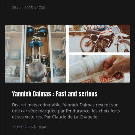
Mercedes de collection. Le responsable Christophe
28 mai 2025 à 17:01
Relandeau et le PDG Ronan Chabot revendiquent un
savoir-faire unique. Par Alexandre Lazerges.
Yannick Dalmas : Fast and serious
Discret mais redoutable, Yannick Dalmas revient sur
une carrière marquée par l’endurance, les choix forts
et ses victoires. Par Claude de La Chapelle.
19 mai 2025 à 16:40