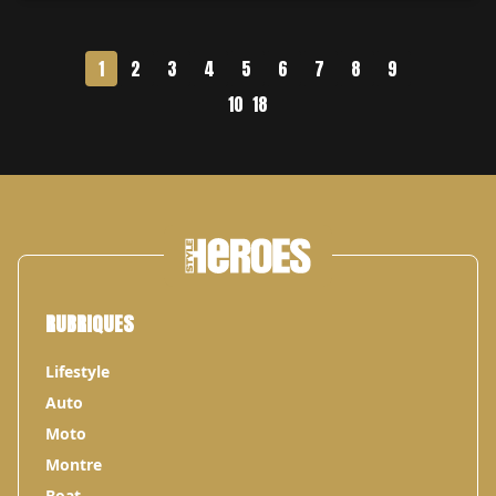
belle Mustang que derrière ses fourneaux. Par Pierre
Suze.
1
2
3
4
5
6
7
8
9
10
18
RUBRIQUES
Lifestyle
Auto
Moto
Montre
Boat