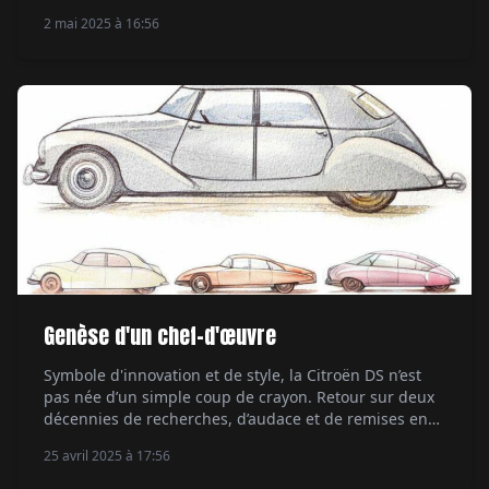
laquelle elle fut en revanche souvent malmenée. Par
2 mai 2025 à 16:56
Jean-François Rivière.
Genèse d'un chef-d'œuvre
Symbole d'innovation et de style, la Citroën DS n’est
pas née d’un simple coup de crayon. Retour sur deux
décennies de recherches, d’audace et de remises en
question. Par Serge Bellu.
25 avril 2025 à 17:56