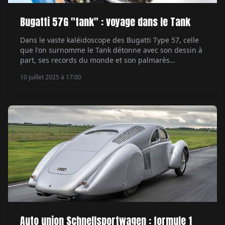
Bugatti 57G "tank" : voyage dans le Tank
Dans le vaste kaléidoscope des Bugatti Type 57, celle
que l'on surnomme le Tank détonne avec son dessin à
part, ses records du monde et son palmarès
incroyable, couronné par une victoire aux 24 Heures
10 juillet 2025 à 17:00
du Mans. Par Étienne Raynaud.
Auto union Schnellsportwagen : formule 1