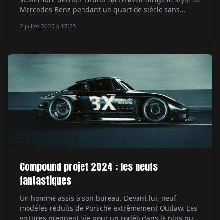
Mercedes-Benz pendant un quart de siècle sans
jamais prendre les attitudes convenues de ses pairs,
2 juillet 2025 à 17:25
et sans jamais oublier de mettre en avant la défense
et l'illustration de l'image de sa marque. Par Serge
Bellu.
Compound projet 2024 : les neufs
fantastiques
Un homme assis à son bureau. Devant lui, neuf
modèles réduits de Porsche extrêmement Outlaw. Les
voitures prennent vie pour un rodéo dans le plus pur