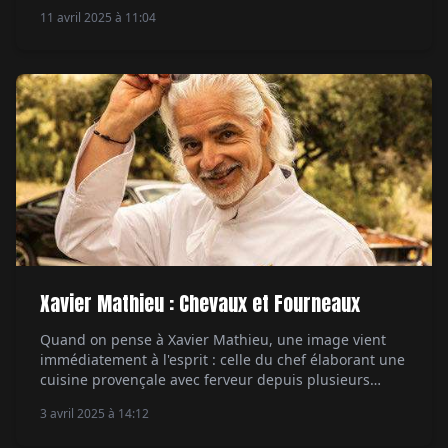
11 avril 2025 à 11:04
Xavier Mathieu : Chevaux et Fourneaux
Quand on pense à Xavier Mathieu, une image vient
immédiatement à l'esprit : celle du chef élaborant une
cuisine provençale avec ferveur depuis plusieurs
décennies. Mais une passion peut en cacher une
3 avril 2025 à 14:12
autre. Et s'il parle de batterie, de carcasse et de
tournants, c'est presque aussi souvent au sujet d'une