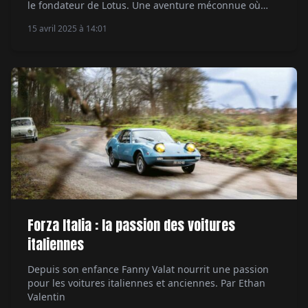
le fondateur de Lotus. Une aventure méconnue où
l’ingénierie automobile se jette à l’eau. Par Alexandre
15 avril 2025 à 14:01
Lazerges
Forza Italia : la passion des voitures
italiennes
Depuis son enfance Fanny Valat nourrit une passion
pour les voitures italiennes et anciennes. Par Ethan
Valentin