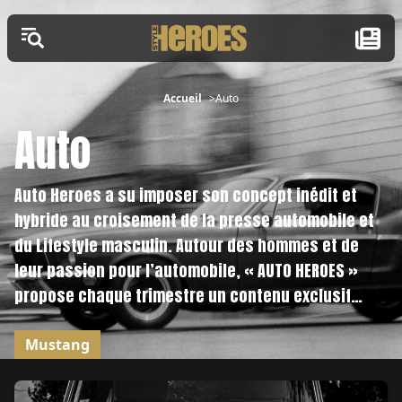
Accueil
Auto
Auto
Auto Heroes a su imposer son concept inédit et
hybride au croisement de la presse automobile et
du Lifestyle masculin. Autour des hommes et de
leur passion pour l’automobile, « AUTO HEROES »
propose chaque trimestre un contenu exclusif
d’une richesse incroyable.
Mustang
Articles à la une Auto