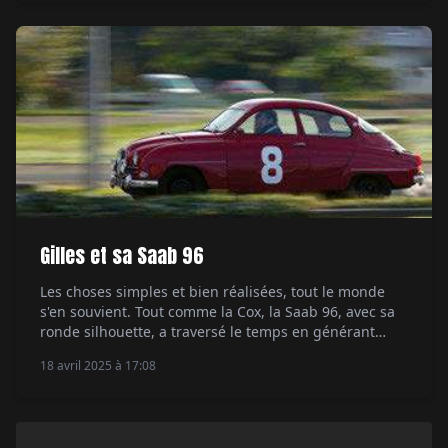
Gilles et sa Saab 96
Les choses simples et bien réalisées, tout le monde
s'en souvient. Tout comme la Cox, la Saab 96, avec sa
ronde silhouette, a traversé le temps en générant
curiosité et envie. Gilles est un de ses fans. Par Marc
18 avril 2025 à 17:08
de Tienda