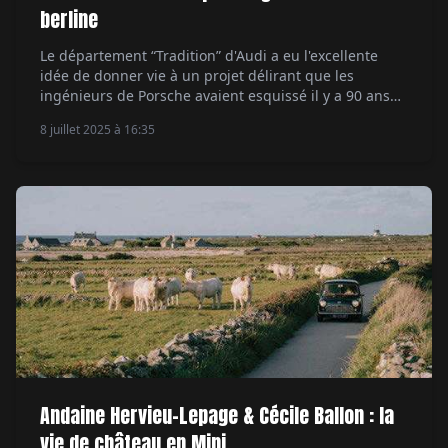
berline
Le département “Tradition” d'Audi a eu l'excellente
idée de donner vie à un projet délirant que les
ingénieurs de Porsche avaient esquissé il y a 90 ans…
mais qu'ils n'avaient jamais pu concrétiser. Ils
8 juillet 2025 à 16:35
voulaient tout simplement mettre sur la route la
machine la plus démoniaque jamais imaginée. Par
Serge Bellu.
Andaine Hervieu-Lepage & Cécile Ballon : la
vie de château en Mini