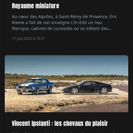
Royaume miniature
Au cœur des Alpilles, à Saint-Rémy-de Provence, Éric
Rieme a fait de son enseigne L'In-Edit un lieu
féerique, cabinet de curiosités où se mêlent des
pièces d'exception, au premier rang desquelles des
17 juin 2025 à 16:51
miniatures ciselées avec passion. Une halte s'impose.
Par Claude de La Chapelle.
Vincent Ipslanti : les chevaux du plaisir