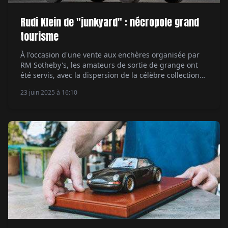
Rudi Klein de "junkyard" : nécropole grand
tourisme
À l'occasion d'une vente aux enchères organisée par
RM Sotheby's, les amateurs de sortie de grange ont
été servis, avec la dispersion de la célèbre collection
constituée par l'Américain Rudi Klein. Par Romain
23 juin 2025 à 16:10
Thomas.