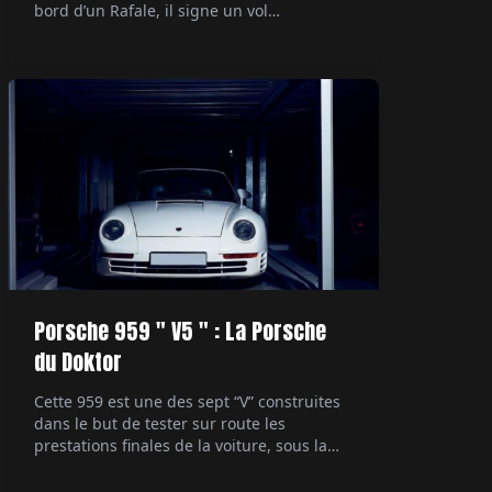
bord d’un Rafale, il signe un vol
supersonique devenu documentaire
événement sur Canal+. Par Alexandre
Lazerges.
Porsche 959 " V5 " : La Porsche
du Doktor
Cette 959 est une des sept “V” construites
dans le but de tester sur route les
prestations finales de la voiture, sous la
direction du patron du développement
technique. Ultime démonstrateur