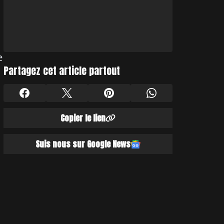
e
Partagez cet article partout
Copier le lien
Suis nous sur Google News
s