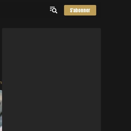
S'abonner
n