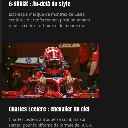
G-SHOCK : Au-delà du style
L’iconique marque de montres de Casio
continue de renforcer son positionnement
dans la culture urbaine et le monde du
rap, avec une collaboration majeure. Le
rappeur Central Cee, figure marquante de
la scène musicale actuelle, devient son
ambassadeur. Un mariage naturel entre
style et authenticité. Par Hubert de la
Batte.
e
s
Charles Leclerc : chevalier du ciel
Charles Leclerc a troqué sa combinaison
Ferrari pour l’uniforme de l’armée de l’Air. À