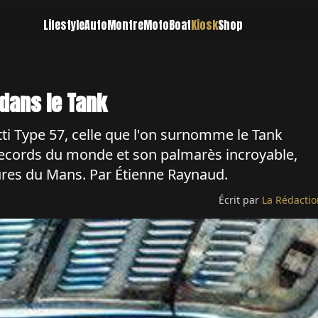
Lifestyle
Auto
Montre
Moto
Boat
Kiosk
Shop
 dans le Tank
ti Type 57, celle que l'on surnomme le Tank
records du monde et son palmarès incroyable,
ures du Mans. Par Étienne Raynaud.
Écrit par
La Rédactio