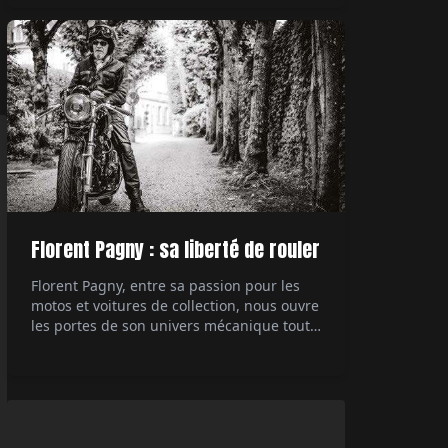
technologique des années 80, la 959
démontre à l'époque à quel point il est
possible de pousser à l'extrême ce dont est
capable une […]
Florent Pagny : sa liberté de rouler
Florent Pagny, entre sa passion pour les
motos et voitures de collection, nous ouvre
les portes de son univers mécanique tout
en partageant ses réflexions sur la liberté
et sa carrière musicale. Interviewé par Éric
Jeanjean.