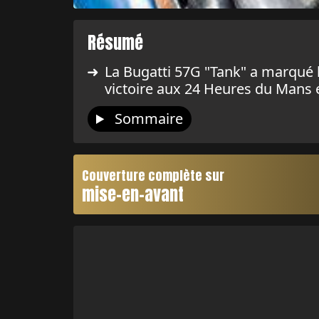
Résumé
La Bugatti 57G "Tank" a marqué l
victoire aux 24 Heures du Mans e
Sommaire
Couverture complète sur
mise-en-avant