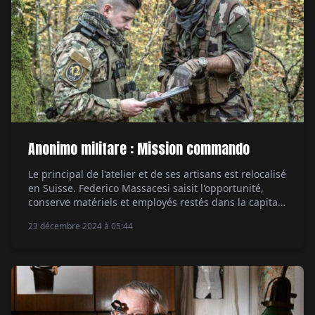
Anonimo militare : Mission commando
Le principal de l'atelier et de ses artisans est relocalisé
en Suisse. Federico Massacesi saisit l'opportunité,
conserve matériels et employés restés dans la capitale
Toscane, fonde Anonimo. En 2003, Dino Zei, ancien
23 décembre 2024 à 05:44
dirigeant de Panerai et officier de marine, rejoint la
marque. Depuis 2013 l'offre d'Anonimo s'articule sur
deux gammes courtes - Nautilo, Militare -, […]