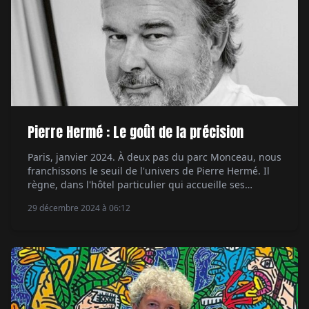
Pierre Hermé : Le goût de la précision
Paris, janvier 2024. À deux pas du parc Monceau, nous
franchissons le seuil de l'univers de Pierre Hermé. Il
règne, dans l'hôtel particulier qui accueille ses
bureaux depuis des années, une ambiance élégante,
29 décembre 2024 à 06:12
imprégnée du charme discret du quartier. En cette
saison de la galette des rois, l'air est empreint
d'effluves de frangipane tiède… À […]