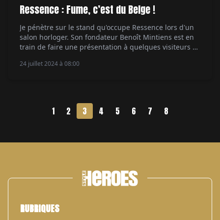
Ressence : Fume, c’est du Belge !
Je pénètre sur le stand qu'occupe Ressence lors d'un
salon horloger. Son fondateur Benoît Mintiens est en
train de faire une présentation à quelques visiteurs et
je l'entends lancer avec son accent belge : « Mais non,
24 juillet 2024 à 08:00
on n'a pas de loupe ! On n'est pas des horlogers ! »
Voilà en une phrase résumée l'approche de […]
1
2
3
4
5
6
7
8
RUBRIQUES