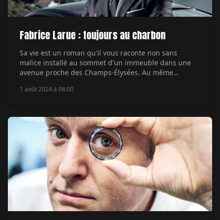
Fabrice Larue : toujours au charbon
Sa vie est un roman qu'il vous raconte non sans
malice installé au sommet d'un immeuble dans une
avenue proche des Champs-Élysées. Au même
moment, dans celui d'en face, un mannequin apprêté
1 août 2024 à 08:00
pose devant les fenêtres d'un appartement vide.
Vision absolument “Triangle d'or”. Fabrice Larue
allume un cigarillo pour détendre l'atmosphère de
l'interview qui débute. […]