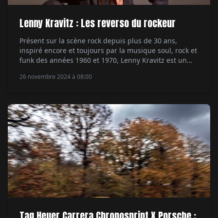
Lenny Kravitz : Les reverso du rockeur
Présent sur la scène rock depuis plus de 30 ans,
inspiré encore et toujours par la musique soul, rock et
funk des années 1960 et 1970, Lenny Kravitz est un
musicien à part, évoluant dans son propre monde.
26 novembre 2024 à 08:00
Auteur-compositeur aux 11 albums vendus à 40
millions d'exemplaires, producteur, multi-
instrumentiste, l'artiste est polyvalent voire touche-à-
tout. Entre […]
Tag Heuer Carrera Chronosprint X Porsche :