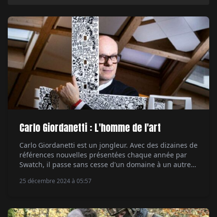
Carlo Giordanetti : L'homme de l'art
Carlo Giordanetti est un jongleur. Avec des dizaines de
références nouvelles présentées chaque année par
Swatch, il passe sans cesse d'un domaine à un autre
et enchaîne des projets aussi divers que la Swatch
25 décembre 2024 à 05:57
“What If”, hypothèse au carré du modèle d'origine,
revue dans de nouvelles couleurs pastel pour le
printemps, ou la MoonSwatch édition […]