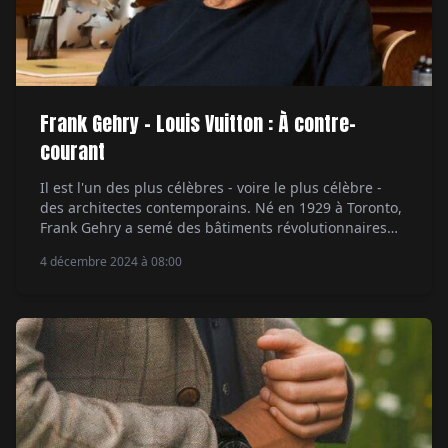
Frank Gehry - Louis Vuitton : À contre-
courant
Il est l'un des plus célèbres - voire le plus célèbre -
des architectes contemporains. Né en 1929 à Toronto,
Frank Gehry a semé des bâtiments révolutionnaires
d'une poésie folle dans le monde entier. À Hong Kong,
4 décembre 2024 à 08:00
Panamá, Berlin, Bilbao (et son incontournable Musée
Guggenheim), Prague, Los Angeles, Minneapolis, New
York… l'architecte imagine des bâtiments […]