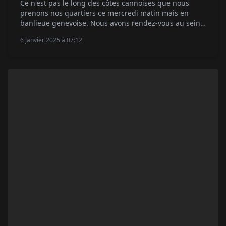
Ce n'est pas le long des côtes cannoises que nous
prenons nos quartiers ce mercredi matin mais en
banlieue genevoise. Nous avons rendez-vous au sein
des ateliers de la Maison Chopard pour une visite un
6 janvier 2025 à 07:12
peu spéciale. Nous faisons partie des rares privilégiés
à accéder aux secrets de fabrication de la récompense
la plus prisée […]