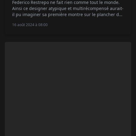
Federico Restrepo ne fait rien comme tout le monde.
Ainsi ce designer atypique et multirécompensé aurait-
il pu imaginer sa première montre sur le plancher des
vaches, assis à une table à dessin ? Non. C'est
16 août 2024 à 08:00
confortablement installé à bord d'un Concorde, en
route pour New York en 2000, alors qu'à travers le
petit hublot du […]