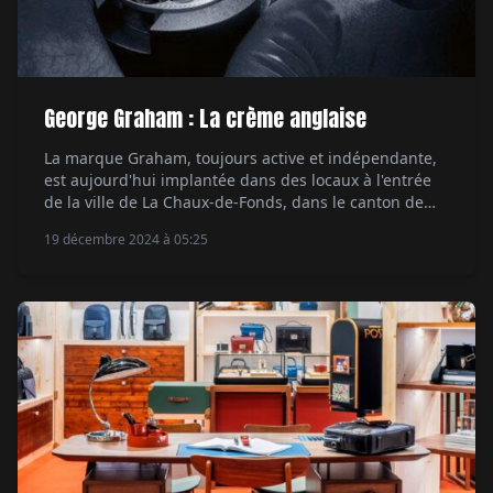
George Graham : La crème anglaise
La marque Graham, toujours active et indépendante,
est aujourd'hui implantée dans des locaux à l'entrée
de la ville de La Chaux-de-Fonds, dans le canton de
Neuchâtel, en Suisse. Comme pour la marque Arnold
19 décembre 2024 à 05:25
& Son elle a fait partie du groupe horloger “les Monts
SA” fondé par Éric Loth et Max Imgrüth qui regroupait
six […]