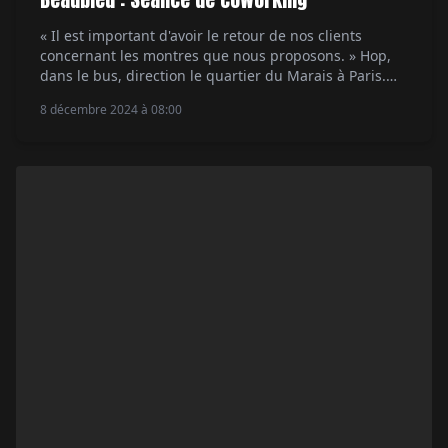
« Il est important d'avoir le retour de nos clients
concernant les montres que nous proposons. » Hop,
dans le bus, direction le quartier du Marais à Paris.
Arrivés ! Il fait nuit. On s'engage rue Notre-Dame-de-
8 décembre 2024 à 08:00
Nazareth jusqu'à la façade bleu Lavoine de l'unique
boutique Beaubleu actuelle. Cette toute jeune marque
indépendante s'est fait remarquer […]