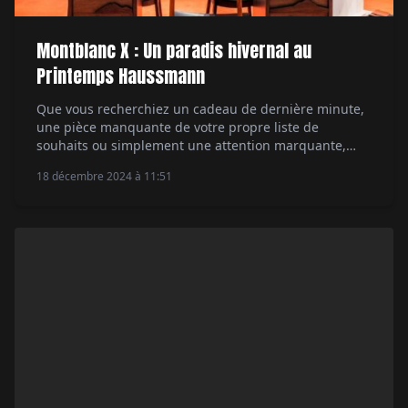
Montblanc X : Un paradis hivernal au
Printemps Haussmann
Que vous recherchiez un cadeau de dernière minute,
une pièce manquante de votre propre liste de
souhaits ou simplement une attention marquante,
laissez-vous guider au sein de notre Pop-Up et trouvez
18 décembre 2024 à 11:51
votre bonheur. Découvrez la capsule créée en
exclusivité pour le Pop-Up par Marco Tomasetta,
directeur artistique de Montblanc. Cette collection
propose une gamme d'accessoires […]