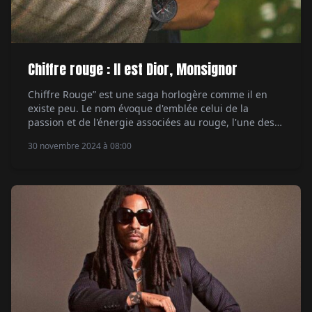
Chiffre rouge : Il est Dior, Monsignor
Chiffre Rouge” est une saga horlogère comme il en
existe peu. Le nom évoque d'emblée celui de la
passion et de l'énergie associées au rouge, l'une des
couleurs emblématiques de la maison de l'avenue
30 novembre 2024 à 08:00
Montaigne. En couture, le rouge est souvent utilisé
pour symboliser la féminité, la sensualité et le pouvoir.
René Gruau immortalise d'ailleurs […]