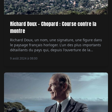
Richard Doux – Chopard : Course contre la
montre
Richard Doux, un nom, une signature, une figure dans
le paysage français horloger. L'un des plus importants
détaillants du pays qui, depuis l'ouverture de la
première boutique Doux Joaillier à Avignon, en 1965, a
9 août 2024 à 08:00
fait le choix de travailler avec les marques les plus
prestigieuses. Ses boutiques de Saint-Tropez et
Courchevel sont devenues des destinations […]