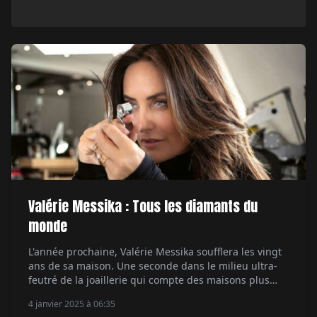
Valérie Messika : Tous les diamants du
monde
L'année prochaine, Valérie Messika soufflera les vingt
ans de sa maison. Une seconde dans le milieu ultra-
feutré de la joaillerie qui compte des maisons plus
que centenaires telles que Cartier ou Boucheron. Face
4 janvier 2025 à 06:35
à des marques historiques, sa seule histoire, c'est