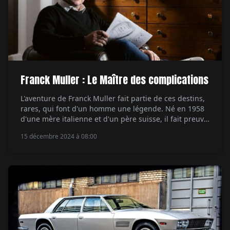
Franck Muller : Le Maître des complications
L'aventure de Franck Muller fait partie de ces destins,
rares, qui font d'un homme une légende. Né en 1958
d'une mère italienne et d'un père suisse, il fait preuve
dès son premier âge de créativité et de discipline.
15 décembre 2024 à 08:00
Deux qualités qui en feront un des horlogers les plus
prometteurs de sa génération. Après 4 années […]