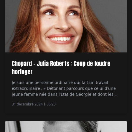
Chopard - Julia Roberts : Coup de foudre
horloger
Je suis une personne ordinaire qui fait un travail
extraordinaire . » Détonant parcours que celui d'une
jeune femme née dans l'État de Géorgie et dont les
parents dirigeaient un humble atelier théâtre. À peine
31 décembre 2024 à 06:20
majeure, Julia Roberts débarquait à Los Angeles pour
y faire tourner les caméras et les têtes. De ses
premiers succès (Mystic […]