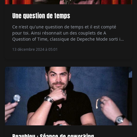
Une question de temps
Ce n'est qu'une question de temps et il est compté
pour toi. Ainsi résonnait un des couplets de A
Question of Time, classique de Depeche Mode sorti il
y a déjà bien longtemps, le 11 août 1989 précisément.
13 décembre 2024 à 05:01
Les deux figures mythiques du groupe britannique,
Martin Gore et Dave Gahan, ont depuis pris de la
bouteille assurément. […]
Beaubleu : Séance de coworking