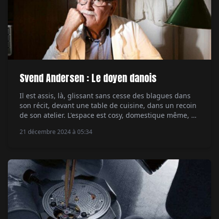
Svend Andersen : Le doyen danois
Il est assis, là, glissant sans cesse des blagues dans
son récit, devant une table de cuisine, dans un recoin
de son atelier. L'espace est cosy, domestique même, et
c'est là que Svend Andersen travaille, à mi-temps, du
21 décembre 2024 à 05:34
haut de ses 82 ans. Hauteur, c'est pourtant un mot qui
ne lui convient pas. Lui qui […]