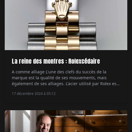
La reine des montres : Rolexcédaire
A comme alliage L'une des clefs du succès de la
marque est la qualité de ses mouvements, mais
également de ses alliages. L'acier utilisé par Rolex est
considéré par nombre d'experts comme l'un des plus
17 décembre 2024 à 05:12
qualitatifs sur le marché. Pourquoi ? Parce qu'il s'agit
d'un alliage baptisé Oystersteel qui contient du nickel
et du chromium, […]