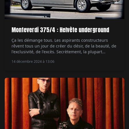
Monteverdi 375/4 : Helvète underground
Ça les démange tous. Les aspirants constructeurs
rêvent tous un jour de créer du désir, de la beauté, de
l'exclusivité, de l'excès. Secrètement, la plupart
s'imaginent en Commendatore. Surfant la vague de la
14 décembre 2024 à 13:06
prospérité, quelques-uns d'entre eux osent relever le
défi. Renzo Rivolta, industriel de la climatisation, et
Ferruccio Lamborghini, fabricant de matériel agricole,
se […]