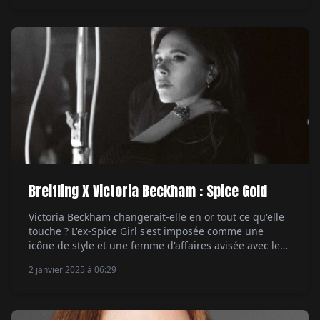
celle du diamant. Chez les Messika, cette gemme à la
blancheur irréelle est une […]
Breitling X Victoria Beckham : Spice Gold
Victoria Beckham changerait-elle en or tout ce qu'elle
touche ? L'ex-Spice Girl s'est imposée comme une
icône de style et une femme d'affaires avisée avec le
lancement de son premier label en 2008. De la mode à
2 janvier 2025 à 06:29
la beauté en passant par les accessoires, le style
impeccable de Victoria Beckham fait mouche. Une
image de […]