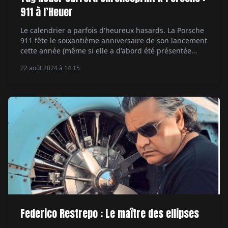
911 à l’Heuer
Le calendrier a parfois d'heureux hasards. La Porsche
911 fête le soixantième anniversaire de son lancement
cette année (même si elle a d'abord été présentée
sous le nom de 901), et il en va de même pour la
22 août 2024 à 14:15
collection TAG Heuer Carrera. Les deux maisons ont
bien sûr collaboré à de nombreuses reprises au fil […]
Federico Restrepo : Le maître des ellipses