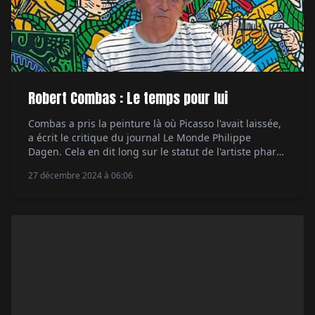
Robert Combas : Le temps pour lui
Combas a pris la peinture là où Picasso l'avait laissée,
a écrit le critique du journal Le Monde Philippe
Dagen. Cela en dit long sur le statut de l'artiste phare
du mouvement de la figuration libre, dont le trait et le
27 décembre 2024 à 06:06
style inspirent les plus grands peintres d'aujourd'hui
en France. Et pas seulement. Tout dans sa vie […]