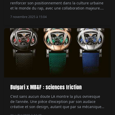
renforcer son positionnement dans la culture urbaine
et le monde du rap, avec une collaboration majeure.
Le rappeur Central Cee, figure marquante de la scène
7 novembre 2025 à 15:04
musicale actuelle, devient son ambassadeur. Un
mariage naturel entre style et authenticité. Par Hubert
de la Batte.
Bulgari x MB&F : sciences friction
C'est sans aucun doute LA montre la plus ovniesque
de l'année. Une pièce d'exception par son audace
créative et son design, autant que par sa mécanique.
Rencontre avec les hommes derrière la Bulgari X