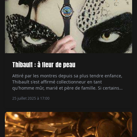
Thibault : à fleur de peau
Attiré par les montres depuis sa plus tendre enfance,
Thibault s'est affirmé collectionneur en tant
qu'homme mûr, marié et père de famille. Si certains
pourraient penser qu'il a perdu son temps, il se
25 juillet 2025 à 17:00
rattrape en faisant preuve de frénésie. Par Hervé
Borne.