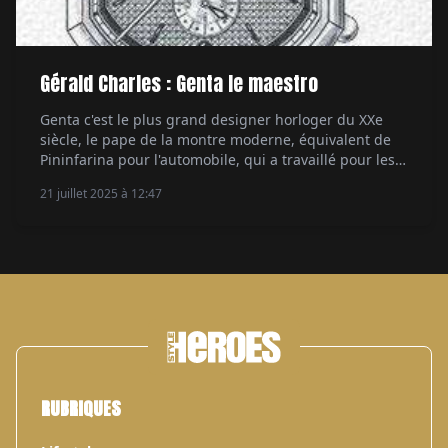
Gérald Charles : Genta le maestro
Genta c'est le plus grand designer horloger du XXe
siècle, le pape de la montre moderne, équivalent de
Pininfarina pour l'automobile, qui a travaillé pour les
manufactures les plus prestigieuses. Mais aussi pour
21 juillet 2025 à 12:47
lui. Depuis 25 ans, sa marque Gerald Charles
perpétue son style et sa créativité. Par Aymeric
Mantoux.
RUBRIQUES