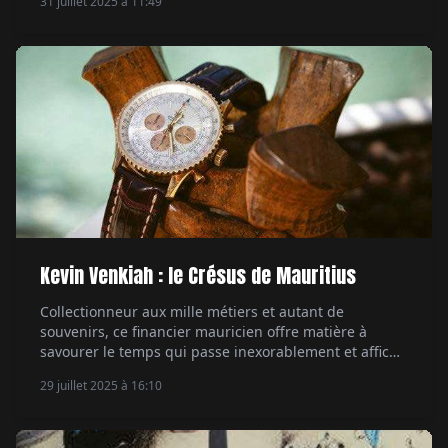
31 juillet 2025 à 11:49
MB&F Serpenti, qui viennent d'une autre galaxie. Par
Aymeric Mantoux.
Kevin Venkiah : le Crésus de Mauritius
Collectionneur aux mille métiers et autant de
souvenirs, ce financier mauricien offre matière à
savourer le temps qui passe inexorablement et affiche
une passion des cadrans peu commune. Par
29 juillet 2025 à 16:10
Emmanuel Galiero.