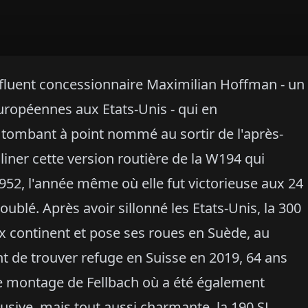
influent concessionnaire Maximilian Hoffman - un
uropéennes aux Etats-Unis - qui en
tombant à point nommé au sortir de l'après-
iner cette version routière de la W194 qui
52, l'année même où elle fut victorieuse aux 24
blé. Après avoir sillonné les Etats-Unis, la 300
ux continent et pose ses roues en Suède, au
t de trouver refuge en Suisse en 2019, 64 ans
de montage de Fellbach où a été également
sive, mais tout aussi charmante, la 190 SL,