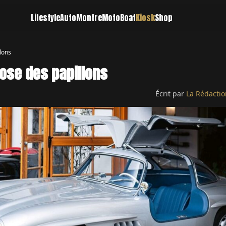
Lifestyle
Auto
Montre
Moto
Boat
Kiosk
Shop
lons
ose des papillons
Écrit par
La Rédactio