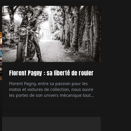
technologique des années 80, la 959
démontre à l'époque à quel point il est
possible de pousser à l'extrême ce dont est
capable une […]
Florent Pagny : sa liberté de rouler
Florent Pagny, entre sa passion pour les
motos et voitures de collection, nous ouvre
les portes de son univers mécanique tout
en partageant ses réflexions sur la liberté
et sa carrière musicale. Interviewé par Éric
Jeanjean.