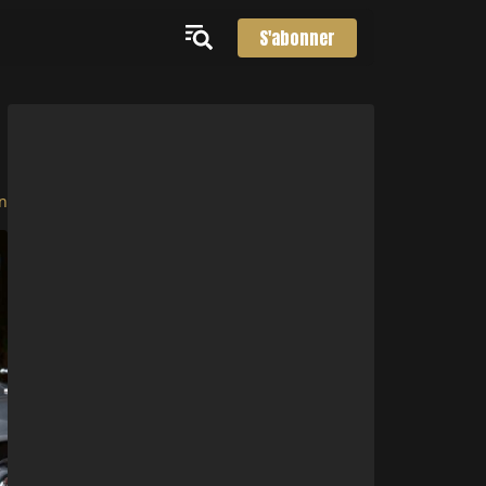
S'abonner
n