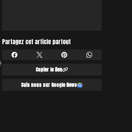
Partagez cet article partout
é
Copier le lien
Suis nous sur Google News