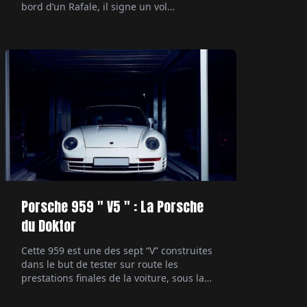
bord d’un Rafale, il signe un vol
supersonique devenu documentaire
événement sur Canal+. Par Alexandre
Lazerges.
Porsche 959 " V5 " : La Porsche
du Doktor
Cette 959 est une des sept “V” construites
dans le but de tester sur route les
prestations finales de la voiture, sous la
direction du patron du développement
technique. Ultime démonstrateur