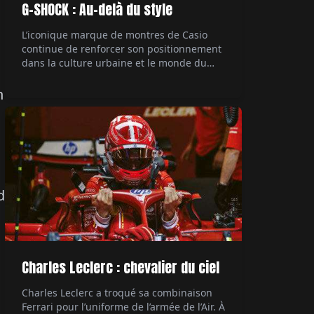
G-SHOCK : Au-delà du style
L’iconique marque de montres de Casio
continue de renforcer son positionnement
dans la culture urbaine et le monde du
rap, avec une collaboration majeure. Le
rappeur Central Cee, figure marquante de
n
la scène musicale actuelle, devient son
ambassadeur. Un mariage naturel entre
style et authenticité. Par Hubert de la
Batte.
d
Charles Leclerc : chevalier du ciel
Charles Leclerc a troqué sa combinaison
Ferrari pour l’uniforme de l’armée de l’Air. À