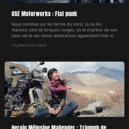
OSE Motorworks : Flat punk
Nous sommes sur les terres du nord. Là où les
maisons sont de briques rouges, où le charbon de son
sous-sol et ses mines d'extraction apportaient hier de
la chaleur dans les usines, les ateliers, les foyers.
19 juillet 2024 à 08:00
Bienvenue au Havre. Entre solide activité maritime où
le reste du monde vient s'amarrer et savoir-faire
industriel et […]
Heroin Mélusine Mallender : Triumph de