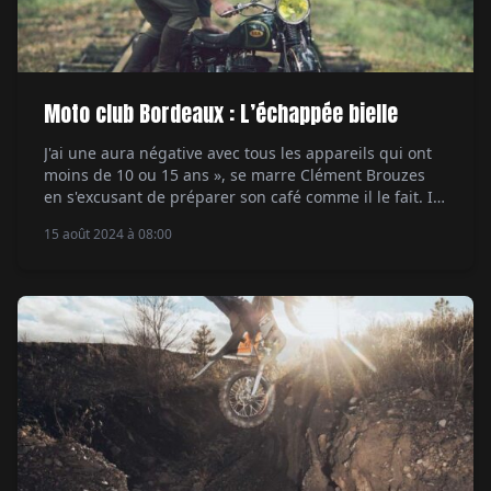
Moto club Bordeaux : L’échappée bielle
J'ai une aura négative avec tous les appareils qui ont
moins de 10 ou 15 ans », se marre Clément Brouzes
en s'excusant de préparer son café comme il le fait. Ici
pas de machine à café électrique, encore moins à
15 août 2024 à 08:00
capsules. Il pose sur le comptoir une antique cafetière
italienne en aluminium cabossée. Elle est […]