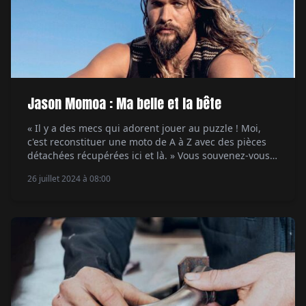
Jason Momoa : Ma belle et la bête
« Il y a des mecs qui adorent jouer au puzzle ! Moi,
c'est reconstituer une moto de A à Z avec des pièces
détachées récupérées ici et là. » Vous souvenez-vous
de votre toute première Harley vintage ? Et comment !
26 juillet 2024 à 08:00
C'était un Panhead de 1956 avec une fourche Springer.
On l'appelait ainsi parce […]