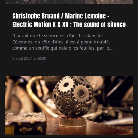
Christophe Bruand / Marine Lemoine –
Electric Motion X & XR : The sound of silence
Il paraît que le silence est d'or… Ici, dans les
Cévennes, du côté d'Alès, il est à peine troublé,
comme un souffle qui balaie les feuilles, par le
passage des Electric Motion, des motos qui font du
8 août 2024 à 08:00
bruit, par leur impact médiatique, en se faisant
discrètes en cohérence avec la baseline du label :
« Explore […]