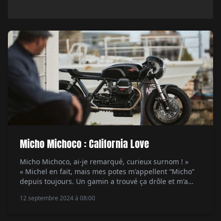
Micho Michoco : California Love
Micho Michoco, ai-je remarqué, curieux surnom ! »
« Michel en fait, mais mes potes m'appellent “Micho”
depuis toujours. Un gamin a trouvé ça drôle et m'a
affublé un jour du “Michoco” et c'est resté ! » Quand je
12 septembre 2024 à 08:00
lui demande comment tout a commencé, il me parle
Mobylette, d'un petit Ciao, souvent en rade, qu'il
bricolait. De là, […]