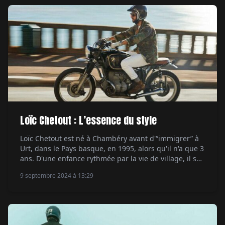
Loïc Chetout : L’essence du style
Loïc Chetout est né à Chambéry avant d'“immigrer” à
Urt, dans le Pays basque, en 1995, alors qu'il n'a que 3
ans. D'une enfance rythmée par la vie de village, il se
souvient surtout de ces après-midi passés à sauter les
9 septembre 2024 à 13:29
marches de l'église avec un BMX. À 13 ans, encouragé
par un ami cycliste […]