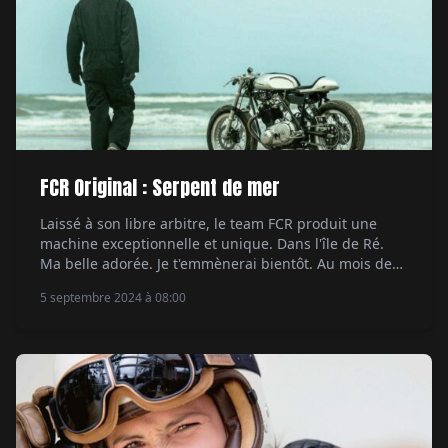
FCR Original : Serpent de mer
Laissé à son libre arbitre, le team FCR produit une
machine exceptionnelle et unique. Dans l'île de Ré.
Ma belle adorée. Je t'emmènerai bientôt. Au mois de
septembre. .. » STOP ! La chanson que Nougaro écrivit
5 septembre 2024 à 08:00
en 76 pour rendre hommage à son île enfantine n'a
rien à voir avec le sujet qui nous préoccupe […]