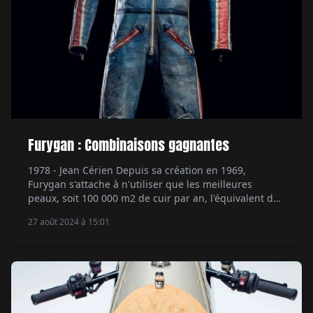
Furygan : Combinaisons gagnantes
1978 - Jean Cérien Depuis sa création en 1969,
Furygan s'attache à n'utiliser que les meilleures
peaux, soit 100 000 m2 de cuir par an, l'équivalent de
14 terrains de football, assemblées avec des fils à gros
27 août 2024 à 15:01
titrage, en polyamide ou polyester haute densité.
Dans les 70s, les cuirs prennent des couleurs, avec
comme protections […]