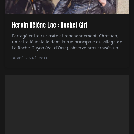
Heroin Hélène Lac : Rocket Girl
Partagé entre curiosité et ronchonnement, Christian,
un retraité installé dans la rue principale du village de
La Roche-Guyon (Val-d'Oise), observe bras croisés une
agile jeune femme de 1,72 m pousser les 300 kilos
30 août 2024 à 08:00
d'une moto sous les arcades de la mairie. La
disproportion n'a pas l'air de le surprendre. « J'en ai
déjà vu de plus […]