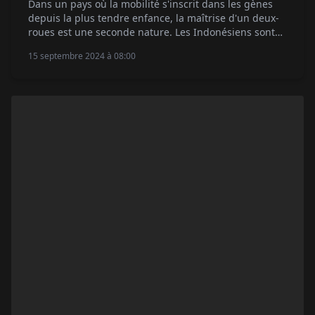
Dans un pays où la mobilité s'inscrit dans les gènes
depuis la plus tendre enfance, la maîtrise d'un deux-
roues est une seconde nature. Les Indonésiens sont
passionnés par les sports mécaniques en général et
15 septembre 2024 à 08:00
pratiquent assidûment le motocross, l'enduro et le 4 x
4. On peut dire qu'ils aiment le matos mais avec une
philosophie […]