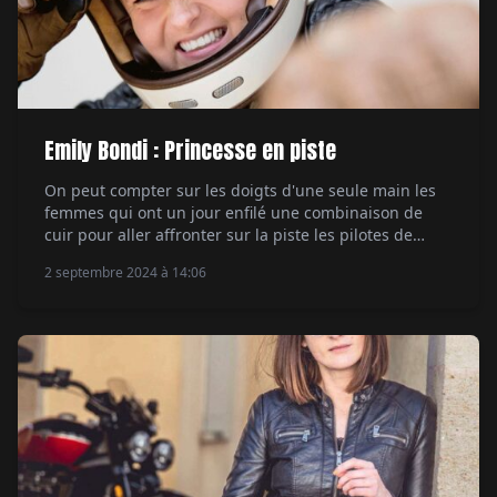
Emily Bondi : Princesse en piste
On peut compter sur les doigts d'une seule main les
femmes qui ont un jour enfilé une combinaison de
cuir pour aller affronter sur la piste les pilotes de
Grands Prix. Hormis Katia Poensgen en GP 250 au
2 septembre 2024 à 14:06
début des années 2000, on ne voit pas. Et dans les
autres catégories et au niveau mondial, […]