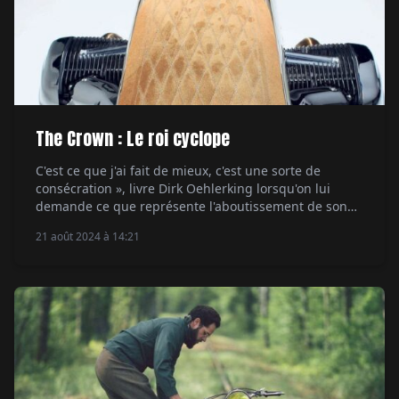
The Crown : Le roi cyclope
C'est ce que j'ai fait de mieux, c'est une sorte de
consécration », livre Dirk Oehlerking lorsqu'on lui
demande ce que représente l'aboutissement de son
projet qu'il a justement baptisé “The Crown”. Cela fait
21 août 2024 à 14:21
un moment que la couronne en question coiffe le nom
Kingston Custom, mais cette fois on la retrouve au-
dessus du logo BMW, […]