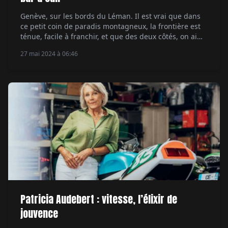
Genève, sur les bords du Léman. Il est vrai que dans
ce petit coin de paradis montagneux, la frontière est
ténue, facile à franchir, et que des deux côtés, on aime
à se rendre visite. Nos amis helvétiques viennent
27 mai 2024 à 06:46
souvent se garer aux pieds des pistes de la vallée de
l'Arve, sous le regard parfois […]
Patricia Audebert : vitesse, l’élixir de
jouvence