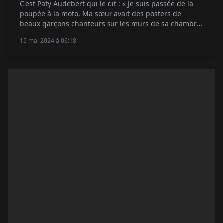
C'est Paty Audebert qui le dit : « Je suis passée de la
poupée à la moto. Ma sœur avait des posters de
beaux garçons chanteurs sur les murs de sa chambre
et moi, j'avais ceux de Johnny Cecotto, Barry Sheene,
15 mai 2024 à 06:18
Kenny Roberts, Giacomo Agostini, Patrick Pons… »
Passées ses premières émotions en passagère sur les
petites routes […]