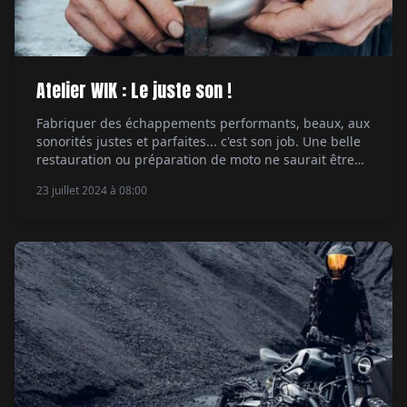
Atelier WIK : Le juste son !
Fabriquer des échappements performants, beaux, aux
sonorités justes et parfaites... c'est son job. Une belle
restauration ou préparation de moto ne saurait être
aboutie sans des échappements parfaits. C'est une
23 juillet 2024 à 08:00
réalité bien connue de ceux qui depuis des lustres
améliorent leurs machines et surtout cherchent à
obtenir une musicalité plus présente. Même si tout ça
[…]