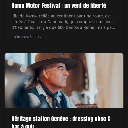
Romo Motor Festival : un vent de liberté
L'île de Rømø, reliée au continent par une route, est
située à l'ouest du Danemark, qui compte six millions
d'habitants. Il n'y a que 600 Danois à Rømø, mais pas
moins de deux millions de visiteurs viennent chaque
5 juin 2024 à 08:17
année admirer les plages de la région qui s'étirent sur
des kilomètres, un spot pour le kitesurf, […]
Héritage station Genève : dressing choc &
bar à cuir