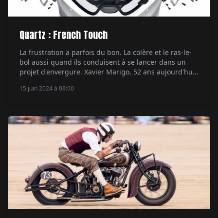
Quartz : French Touch
La frustration a parfois du bon. La colère et le ras-le-
bol aussi quand ils conduisent à se lancer dans un
projet d'envergure. Xavier Marigo, 52 ans aujourd'hui,
passionné de tout-terrain depuis son plus jeune âge,
15 juin 2024 à 08:00
en a fait l'expérience : en 2017, il lance au salon
EICMA de Milan sa propre marque de casques,
baptisée […]