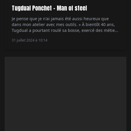
Tugdual Ponchet – Man of steel
Je pense que je n'ai jamais été aussi heureux que
dans mon atelier avec mes outils. » À bientôt 40 ans,
Tugdual a pourtant roulé sa bosse, exercé des métiers
de rêve. Le Breton commence par passer un diplôme
31 juillet 2024 à 10:14
de podologue : « Après avoir fait deux remplacements
je me suis rendu compte que ce n' était […]