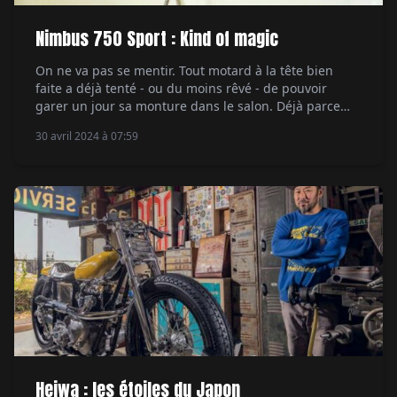
Nimbus 750 Sport : Kind of magic
On ne va pas se mentir. Tout motard à la tête bien
faite a déjà tenté - ou du moins rêvé - de pouvoir
garer un jour sa monture dans le salon. Déjà parce
que c'est beau une moto, ça décore. Puis, pour rendre
30 avril 2024 à 07:59
grâce à sa belle… Ce rêve de gosse, dont il peut […]
Heiwa : les étoiles du Japon