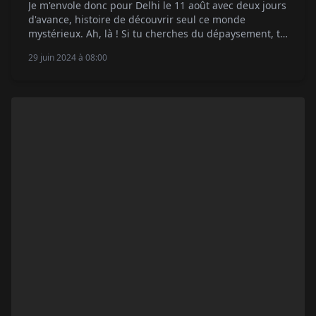
Je m'envole donc pour Delhi le 11 août avec deux jours
d'avance, histoire de découvrir seul ce monde
mystérieux. Ah, là ! Si tu cherches du dépaysement, tu
es servi ! Cette ville est littéralement intégrée dans
29 juin 2024 à 08:00
une forêt luxuriante où vivent de grands singes,
tombent des lianes de la canopée, les arbres noueux
aux […]