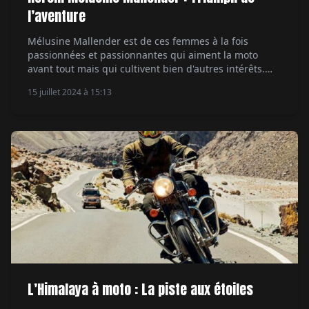
l’aventure
Mélusine Mallender est de ces femmes à la fois
passionnées et passionnantes qui aiment la moto
avant tout mais qui cultivent bien d'autres intérêts.
Pour n'en citer que quelques-uns, les voyages, la
15 juillet 2024 à 15:13
plongée, le théâtre, les films rythment la vie de cette
jeune maman qui est impatiente de pouvoir partager
sa selle avec son fils […]
L’Himalaya à moto : La piste aux étoiles