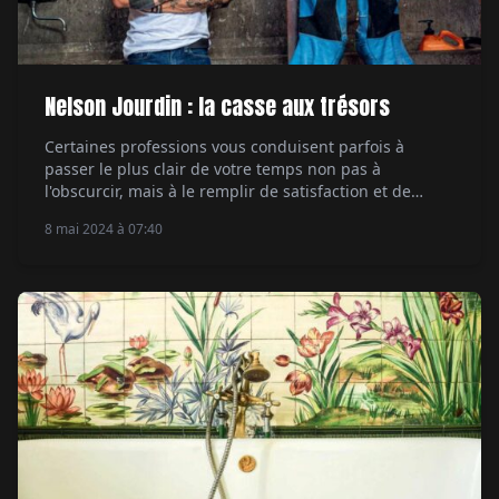
Nelson Jourdin : la casse aux trésors
Certaines professions vous conduisent parfois à
passer le plus clair de votre temps non pas à
l'obscurcir, mais à le remplir de satisfaction et de
bonheur. C'est ce qui arrive à Nelson Jourdin,
8 mai 2024 à 07:40
passionné de belles mécaniques et patron d'une
casse automobile du côté de Romorantin (à Gièvres).
Quadra dynamique et bourré d'idées (ce sont […]