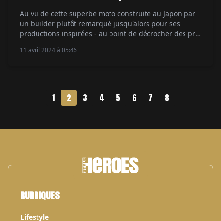
Au vu de cette superbe moto construite au Japon par
un builder plutôt remarqué jusqu'alors pour ses
productions inspirées - au point de décrocher des prix
best of show à Yokohama par deux fois - on ne peut
11 avril 2024 à 05:46
retenir quelques frissons. .. et avoir une pensée émue
pour un nommé Edward Turner. Un ingénieur venu
[…]
1
2
3
4
5
6
7
8
RUBRIQUES
Lifestyle