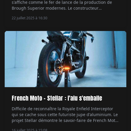
s'affiche comme le fer de lance de la production de
Brough Superior modernes. Le constructeur
toulousain puise toujours dans les riches racines
22 juillet 2025 à 16:30
britanniques de la marque pour nourrir son
inspiration. Par Sébastien Joulas.
French Moto - Stellar : l'alu s'emballe
Difficile de reconnaître la Royale Enfield Interceptor
qui se cache sous cette futuriste jupe d'aluminium. Le
projet Stellar démontre le savoir-faire de French Moto,
50 % artisanat, 50 % technologie, 100 % passion. Par
16 juillet 2025 à 15:08