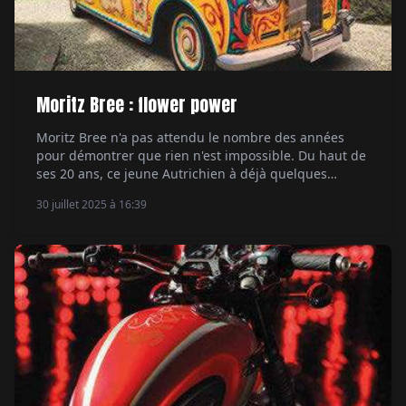
Moritz Bree : flower power
Moritz Bree n'a pas attendu le nombre des années
pour démontrer que rien n'est impossible. Du haut de
ses 20 ans, ce jeune Autrichien à déjà quelques
préparations à son actif. Ne suivant aucun autre
30 juillet 2025 à 16:39
courant que le sien, voici sa SR500 flat track
psychédélique. Par Ethan Valentin.