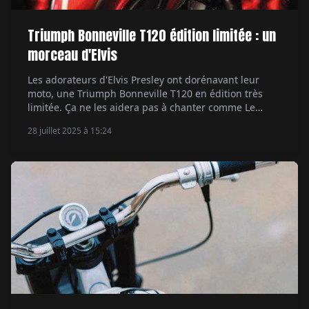
Triumph Bonneville T120 édition limitée : un
morceau d'Elvis
Les adorateurs d'Elvis Presley ont dorénavant leur
moto, une Triumph Bonneville T120 en édition très
limitée. Ça ne les aidera pas à chanter comme Le
King, mais ils pourront fièrement rouler sur un bout
28 juillet 2025 à 15:24
d'histoire. Par Ethan Valentin.