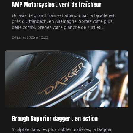
AMP Motorcycles : vent de fraîcheur
Un avis de grand frais est attendu par la façade est,
près d'Offenbach, en Allemagne. Sortez votre plus
belle combi, prenez votre planche de surf et
enfourchez votre scrambler made in AMP. Crème
24 juillet 2025 à 12:22
solaire conseillée. Par Ethan Valentin.
Brough Superior dagger : en action
Sculptée dans les plus nobles matières, la Dagger