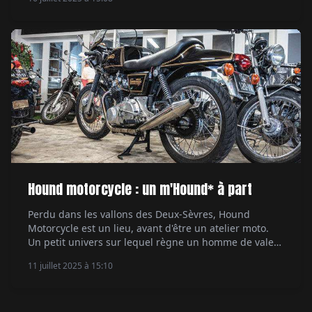
Ethan Valentin.
Hound motorcycle : un m'Hound* à part
Perdu dans les vallons des Deux-Sèvres, Hound
Motorcycle est un lieu, avant d'être un atelier moto.
Un petit univers sur lequel règne un homme de valeur
et de sincérité. Visite chez Gaétan Caquineau, un
11 juillet 2025 à 15:10
personnage aussi authentique que les motos qu'il
propose, répare et commercialise en grande
honnêteté. Par Philippe Canville.