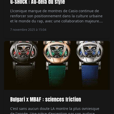
G-SHOCK : Au-delà du style
L’iconique marque de montres de Casio continue de
renforcer son positionnement dans la culture urbaine
et le monde du rap, avec une collaboration majeure.
Le rappeur Central Cee, figure marquante de la scène
7 novembre 2025 à 15:04
musicale actuelle, devient son ambassadeur. Un
mariage naturel entre style et authenticité. Par Hubert
de la Batte.
Bulgari x MB&F : sciences friction
C'est sans aucun doute LA montre la plus ovniesque
de l'année. Une pièce d'exception par son audace