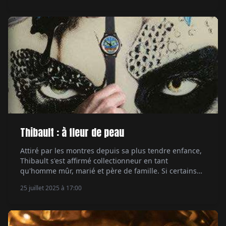
Thibault : à fleur de peau
Attiré par les montres depuis sa plus tendre enfance,
Thibault s'est affirmé collectionneur en tant
qu'homme mûr, marié et père de famille. Si certains
pourraient penser qu'il a perdu son temps, il se
25 juillet 2025 à 17:00
rattrape en faisant preuve de frénésie. Par Hervé
Borne.