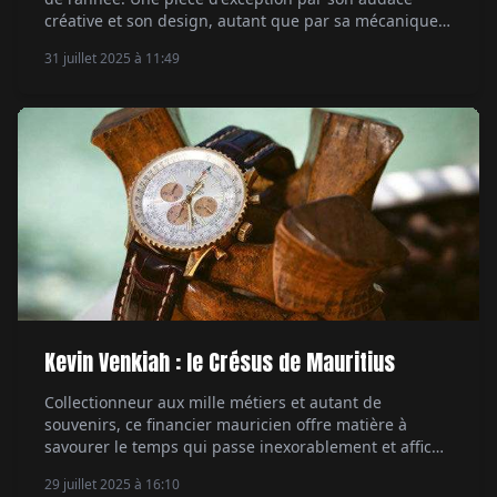
créative et son design, autant que par sa mécanique.
Rencontre avec les hommes derrière la Bulgari X
31 juillet 2025 à 11:49
MB&F Serpenti, qui viennent d'une autre galaxie. Par
Aymeric Mantoux.
Kevin Venkiah : le Crésus de Mauritius
Collectionneur aux mille métiers et autant de
souvenirs, ce financier mauricien offre matière à
savourer le temps qui passe inexorablement et affiche
une passion des cadrans peu commune. Par
29 juillet 2025 à 16:10
Emmanuel Galiero.