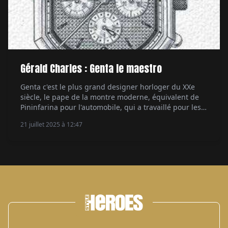
Gérald Charles : Genta le maestro
Genta c'est le plus grand designer horloger du XXe
siècle, le pape de la montre moderne, équivalent de
Pininfarina pour l'automobile, qui a travaillé pour les
manufactures les plus prestigieuses. Mais aussi pour
21 juillet 2025 à 12:47
lui. Depuis 25 ans, sa marque Gerald Charles
perpétue son style et sa créativité. Par Aymeric
Mantoux.