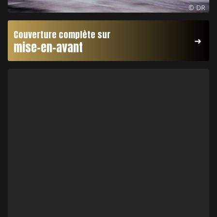
© DR
Couverture complète sur
mise-en-avant