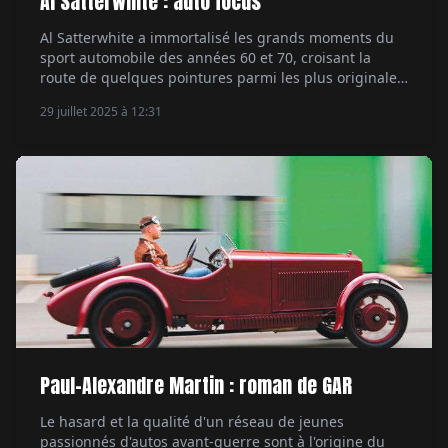
Al Satterwhite : auto focus
Al Satterwhite a immortalisé les grands moments du
sport automobile des années 60 et 70, croisant la
route de quelques pointures parmi les plus originales
et attachantes, de Carroll Shelby à Ken Miles en
29 juillet 2025 à 12:31
passant par un certain Paul Newman. Par Jean-
François Rivière.
Paul-Alexandre Martin : roman de GAR
Le hasard et la qualité d'un réseau de jeunes
passionnés d'autos avant-guerre sont à l'origine du