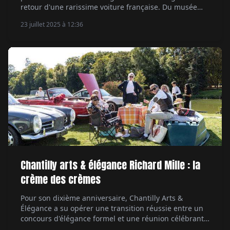
retour d'une rarissime voiture française. Du musée
Mullin de Pasadena à Bordeaux, retour de flammes
23 juillet 2025 à 12:36
historiques. Par Marc de Tienda.
Chantilly arts & élégance Richard Mille : la
crème des crèmes
Pour son dixième anniversaire, Chantilly Arts &
Élégance a su opérer une transition réussie entre un
concours d'élégance formel et une réunion célébrant
l'art de vivre automobile sous toutes ses formes. Un