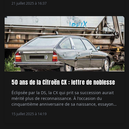
21 juillet 2025 à 16:37
vrai succès couronné par une fréquentation record.
Par Étienne Raynaud.
50 ans de la Citroën CX : lettre de noblesse
Éclipsée par la DS, la CX qui prit sa succession aurait
mérité plus de reconnaissance. À l'occasion du
cinquantième anniversaire de sa naissance, essayons
de réhabiliter cette silhouette qui a donné ses lettres
15 juillet 2025 à 14:19
de noblesse aux initiales du coefficient de traînée. Par
Serge Bellu