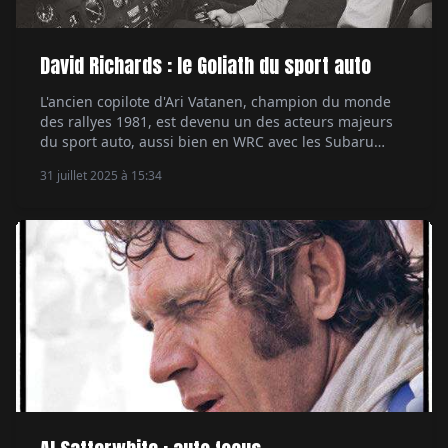
David Richards : le Goliath du sport auto
L'ancien copilote d'Ari Vatanen, champion du monde
des rallyes 1981, est devenu un des acteurs majeurs
du sport auto, aussi bien en WRC avec les Subaru
qu'aux 24 Heures du Mans en GT avec Aston Martin,
31 juillet 2025 à 15:34
sans oublier la F1 avec BAR ou le Dakar avec Dacia. Par
Alexandre Lazerges.