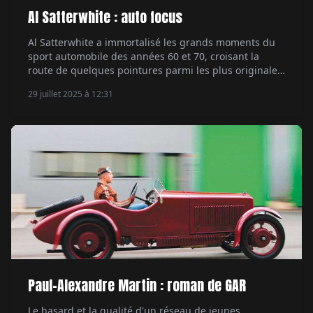
Al Satterwhite : auto focus
Al Satterwhite a immortalisé les grands moments du
sport automobile des années 60 et 70, croisant la
route de quelques pointures parmi les plus originales
et attachantes, de Carroll Shelby à Ken Miles en
29 juillet 2025 à 12:31
passant par un certain Paul Newman. Par Jean-
François Rivière.
Paul-Alexandre Martin : roman de GAR
Le hasard et la qualité d'un réseau de jeunes