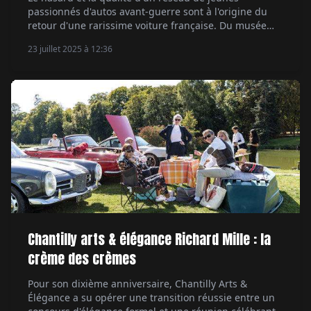
passionnés d'autos avant-guerre sont à l'origine du
retour d'une rarissime voiture française. Du musée
Mullin de Pasadena à Bordeaux, retour de flammes
23 juillet 2025 à 12:36
historiques. Par Marc de Tienda.
Chantilly arts & élégance Richard Mille : la
crème des crèmes
Pour son dixième anniversaire, Chantilly Arts &
Élégance a su opérer une transition réussie entre un