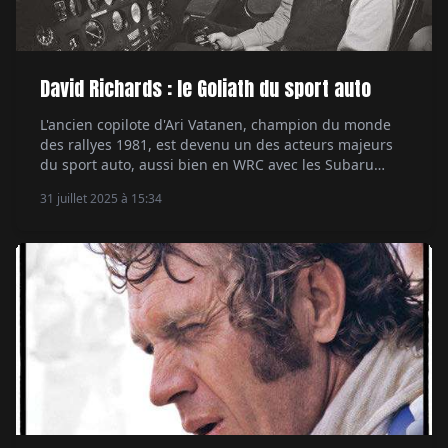
David Richards : le Goliath du sport auto
L'ancien copilote d'Ari Vatanen, champion du monde
des rallyes 1981, est devenu un des acteurs majeurs
du sport auto, aussi bien en WRC avec les Subaru
qu'aux 24 Heures du Mans en GT avec Aston Martin,
31 juillet 2025 à 15:34
sans oublier la F1 avec BAR ou le Dakar avec Dacia. Par
Alexandre Lazerges.