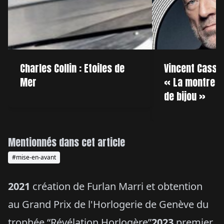
Charles Collin : Etoiles de
Vincent Cassel
Mer
« La montre 
de bijou »
Mentionnés dans cet article
#mise-en-avant
2021
création de Furlan Marri et obtention
au Grand Prix de l'Horlogerie de Genève du
trophée “Révélation Horlogère”
2023
premier