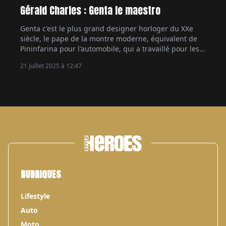
Gérald Charles : Genta le maestro
Genta c'est le plus grand designer horloger du XXe
siècle, le pape de la montre moderne, équivalent de
Pininfarina pour l'automobile, qui a travaillé pour les
manufactures les plus prestigieuses. Mais aussi pour
21 juillet 2025 à 12:47
lui. Depuis 25 ans, sa marque Gerald Charles
perpétue son style et sa créativité. Par Aymeric
Mantoux.
RUBRIQUES
Lifestyle
Auto
Moto