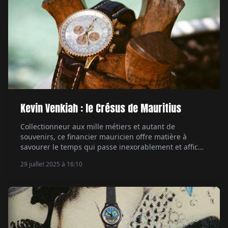
Kevin Venkiah : le Crésus de Mauritius
Collectionneur aux mille métiers et autant de
souvenirs, ce financier mauricien offre matière à
savourer le temps qui passe inexorablement et affiche
une passion des cadrans peu commune. Par
29 juillet 2025 à 16:10
Emmanuel Galiero.