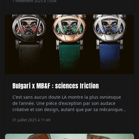
7 novembre 2025 à 15:04
musicale actuelle, devient son ambassadeur. Un
mariage naturel entre style et authenticité. Par Hubert
de la Batte.
Bulgari x MB&F : sciences friction
C'est sans aucun doute LA montre la plus ovniesque
de l'année. Une pièce d'exception par son audace
créative et son design, autant que par sa mécanique.
Rencontre avec les hommes derrière la Bulgari X
31 juillet 2025 à 11:49
MB&F Serpenti, qui viennent d'une autre galaxie. Par
Aymeric Mantoux.