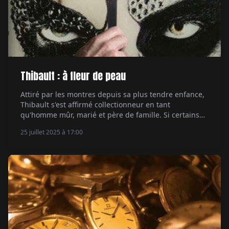
Thibault : à fleur de peau
Attiré par les montres depuis sa plus tendre enfance,
Thibault s'est affirmé collectionneur en tant
qu'homme mûr, marié et père de famille. Si certains
pourraient penser qu'il a perdu son temps, il se
25 juillet 2025 à 17:00
rattrape en faisant preuve de frénésie. Par Hervé
Borne.