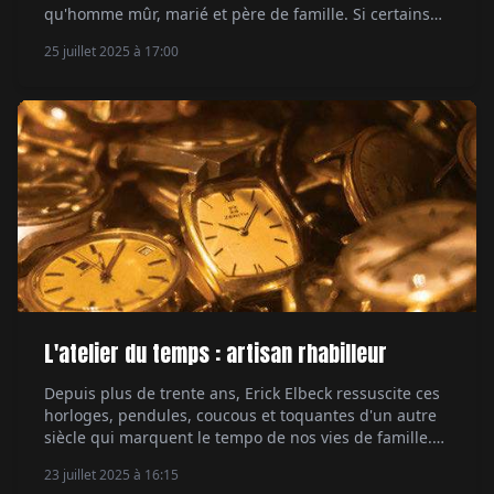
qu'homme mûr, marié et père de famille. Si certains
pourraient penser qu'il a perdu son temps, il se
25 juillet 2025 à 17:00
rattrape en faisant preuve de frénésie. Par Hervé
Borne.
L'atelier du temps : artisan rhabilleur
Depuis plus de trente ans, Erick Elbeck ressuscite ces
horloges, pendules, coucous et toquantes d'un autre
siècle qui marquent le tempo de nos vies de famille.
Par Carole Lars Huyvenaar.
23 juillet 2025 à 16:15