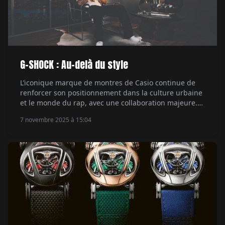
G-SHOCK : Au-delà du style
L’iconique marque de montres de Casio continue de
renforcer son positionnement dans la culture urbaine
et le monde du rap, avec une collaboration majeure.
Le rappeur Central Cee, figure marquante de la scène
7 novembre 2025 à 15:04
musicale actuelle, devient son ambassadeur. Un
mariage naturel entre style et authenticité. Par Hubert
de la Batte.