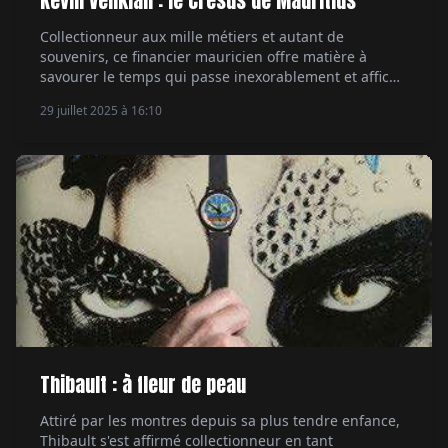
Kevin Venkiah : le Crésus de Mauritius
Collectionneur aux mille métiers et autant de
souvenirs, ce financier mauricien offre matière à
savourer le temps qui passe inexorablement et affiche
une passion des cadrans peu commune. Par
29 juillet 2025 à 16:10
Emmanuel Galiero.
Thibault : à fleur de peau
Attiré par les montres depuis sa plus tendre enfance,
Thibault s'est affirmé collectionneur en tant