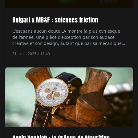
Bulgari x MB&F : sciences friction
C'est sans aucun doute LA montre la plus ovniesque
de l'année. Une pièce d'exception par son audace
créative et son design, autant que par sa mécanique.
Rencontre avec les hommes derrière la Bulgari X
31 juillet 2025 à 11:49
MB&F Serpenti, qui viennent d'une autre galaxie. Par
Aymeric Mantoux.