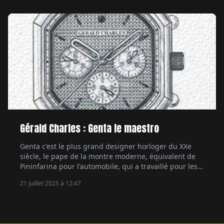
Gérald Charles : Genta le maestro
Genta c'est le plus grand designer horloger du XXe
siècle, le pape de la montre moderne, équivalent de
Pininfarina pour l'automobile, qui a travaillé pour les
manufactures les plus prestigieuses. Mais aussi pour
21 juillet 2025 à 12:47
lui. Depuis 25 ans, sa marque Gerald Charles
perpétue son style et sa créativité. Par Aymeric
Mantoux.