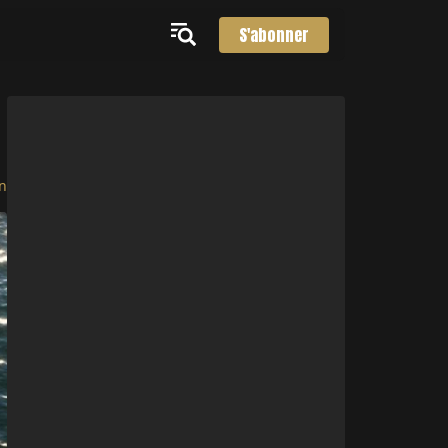
S'abonner
n