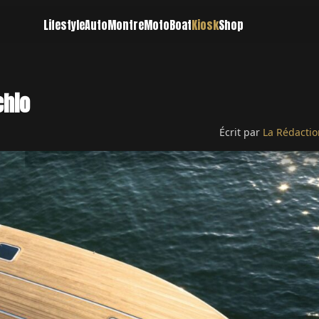
Lifestyle
Auto
Montre
Moto
Boat
Kiosk
Shop
chio
Écrit par
La Rédactio