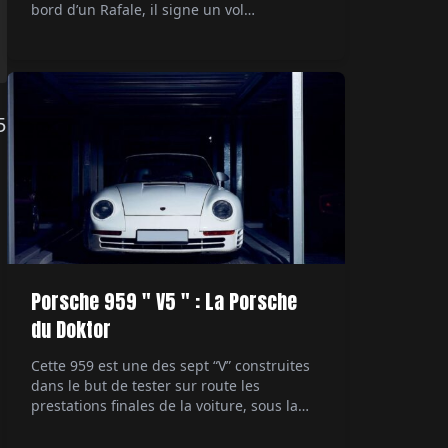
bord d’un Rafale, il signe un vol
supersonique devenu documentaire
événement sur Canal+. Par Alexandre
Lazerges.
5
Porsche 959 " V5 " : La Porsche
du Doktor
Cette 959 est une des sept “V” construites
dans le but de tester sur route les
prestations finales de la voiture, sous la
direction du patron du développement
technique. Ultime démonstrateur