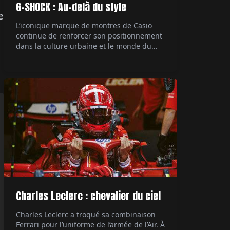
G-SHOCK : Au-delà du style
e
L’iconique marque de montres de Casio
continue de renforcer son positionnement
dans la culture urbaine et le monde du
rap, avec une collaboration majeure. Le
rappeur Central Cee, figure marquante de
la scène musicale actuelle, devient son
ambassadeur. Un mariage naturel entre
style et authenticité. Par Hubert de la
Batte.
Charles Leclerc : chevalier du ciel
Charles Leclerc a troqué sa combinaison
Ferrari pour l’uniforme de l’armée de l’Air. À