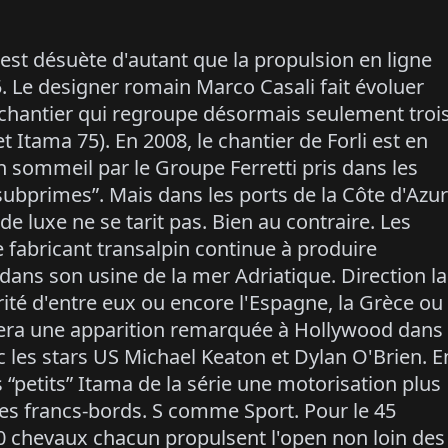
 est désuète d'autant que la propulsion en ligne
 Le designer romain Marco Casali fait évoluer
u chantier qui regroupe désormais seulement troi
 Itama 75). En 2008, le chantier de Forli est en
sommeil par le Groupe Ferretti pris dans les
subprimes”. Mais dans les ports de la Côte d'Azur
e luxe ne se tarit pas. Bien au contraire. Les
e fabricant transalpin continue à produire
ans son usine de la mer Adriatique. Direction la
té d'entre eux ou encore l'Espagne, la Grèce ou
 fera une apparition remarquée à Hollywood dans
c les stars US Michael Keaton et Dylan O'Brien. E
 “petits” Itama de la série une motorisation plus
r les francs-bords. S comme Sport. Pour le 45
 chevaux chacun propulsent l'open non loin des