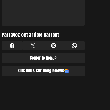
s
Partagez cet article partout
Copier le lien
Suis nous sur Google News
n