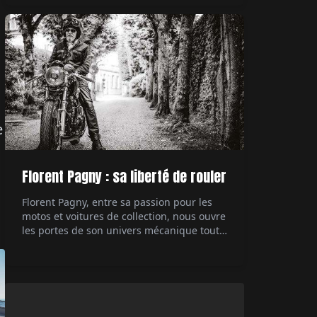
technologique des années 80, la 959
démontre à l'époque à quel point il est
possible de pousser à l'extrême ce dont est
capable une […]
e
Florent Pagny : sa liberté de rouler
Florent Pagny, entre sa passion pour les
motos et voitures de collection, nous ouvre
les portes de son univers mécanique tout
en partageant ses réflexions sur la liberté
et sa carrière musicale. Interviewé par Éric
Jeanjean.