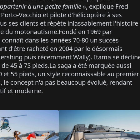
ppartenir à une petite famille
», explique Fred
orto-Vecchio et pilote d'hélicoptère à ses
s ses clients et répète inlassablement l'histoire
the du motonautisme.Fondé en 1969 par
ma connaît dans les années 70-80 un succès
ant d'être racheté en 2004 par le désormais
 Pershing puis récemment Wally). Itama se déclin
 de 45 à 75 pieds.La saga a été marquée aussi
50 et 55 pieds, un style reconnaissable au premier
s, le concept n'a pas beaucoup évolué, rendant
rtif et moderne.