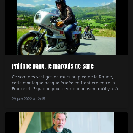
Philippe Daux, le marquis de Sare
Ce sont des vestiges de murs au pied de la Rhune,
cette montagne basque érigée en frontière entre la
France et l’Espagne pour ceux qui pensent qu’il y a là
deux pays. C’est une construction sommaire qui ne
29 juin 2022 à 12:45
manque pas d’intriguer le motard curieux. Cela tombe
bien, Philippe Daux est les deux : adepte de moto et
de culture. Aussi, […]