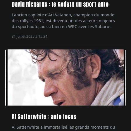
David Richards : le Goliath du sport auto
L'ancien copilote d'Ari Vatanen, champion du monde
des rallyes 1981, est devenu un des acteurs majeurs
du sport auto, aussi bien en WRC avec les Subaru
qu'aux 24 Heures du Mans en GT avec Aston Martin,
31 juillet 2025 à 15:34
sans oublier la F1 avec BAR ou le Dakar avec Dacia. Par
Alexandre Lazerges.
Al Satterwhite : auto focus
Al Satterwhite a immortalisé les grands moments du