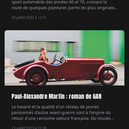
sport automobile des années 60 et 70, croisant la
route de quelques pointures parmi les plus originales
et attachantes, de Carroll Shelby à Ken Miles en
29 juillet 2025 à 12:31
passant par un certain Paul Newman. Par Jean-
François Rivière.
Paul-Alexandre Martin : roman de GAR
Le hasard et la qualité d'un réseau de jeunes
passionnés d'autos avant-guerre sont à l'origine du
retour d'une rarissime voiture française. Du musée
Mullin de Pasadena à Bordeaux, retour de flammes
23 juillet 2025 à 12:36