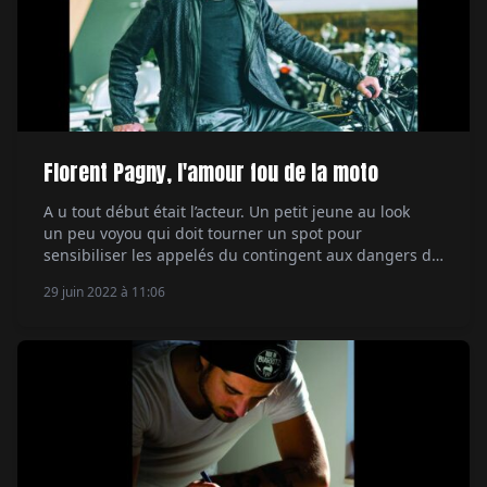
Florent Pagny, l'amour fou de la moto
A u tout début était l’acteur. Un petit jeune au look
un peu voyou qui doit tourner un spot pour
sensibiliser les appelés du contingent aux dangers de
la conduite moto. « Je devais faire tout ce qu’il ne
29 juin 2022 à 11:06
fallait pas faire au guidon d’ une moto puis montrer la
bonne conduite à tenir, explique Florent. Quinze jours
avant le […]