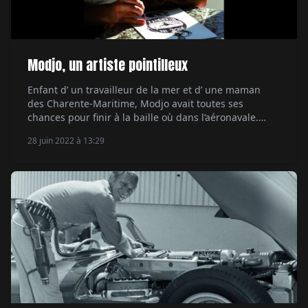
Modjo, un artiste pointilleux
Enfant d’ un travailleur de la mer et d’ une maman
des Charente-Maritime, Modjo avait toutes ses
chances pour finir à la baille où dans l’aéronavale.
Mais il est plus malin que ça et, surtout, il a su trouver
28 juin 2022 à 13:29
son talent au détour de sa vie déjà bien remplie, alors
qu’il est encore bien vert. Né à la toute fin des années
[…]