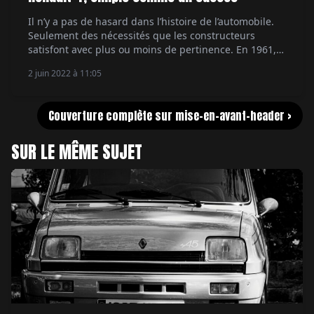
Il n’y a pas de hasard dans l’histoire de l’automobile.
Seulement des nécessités que les constructeurs
satisfont avec plus ou moins de pertinence. En 1961,
les Français avaient besoin que l’on renouvelât la 2 CV,
2 juin 2022 à 11:05
qu’on leur proposât une voiture aussi simple et
pratique que la “Deuche”, mais plus moderne. La
Régie Renault allait répondre […]
Couverture complète sur mise-en-avant-header >
SUR LE MÊME SUJET