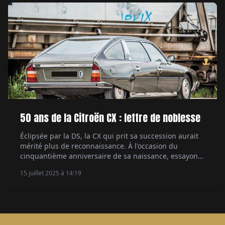
50 ans de la Citroën CX : lettre de noblesse
Éclipsée par la DS, la CX qui prit sa succession aurait
mérité plus de reconnaissance. À l'occasion du
cinquantième anniversaire de sa naissance, essayons
de réhabiliter cette silhouette qui a donné ses lettres
15 juillet 2025 à 14:19
de noblesse aux initiales du coefficient de traînée. Par
Serge Bellu