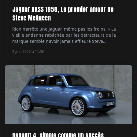
Jaguar XKSS 1958, Le premier amour de
Steve McQueen
Rien n’arrête une Jaguar, même pas les freins. » La
vieille antienne rabâchée par les détracteurs de la
marque semble n’avoir jamais effleuré Steve
McQueen. La star de cinéma a possédé en effet l’un
2 juin 2022 à 11:36
des plus beaux modèles - et en tout cas un des plus
rares - de toute l’histoire de la firme, l’XKSS. […]
Renault 4, simple comme un succès