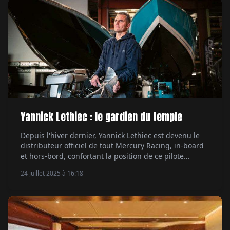
Yannick Lethiec : le gardien du temple
Depuis l'hiver dernier, Yannick Lethiec est devenu le
distributeur officiel de tout Mercury Racing, in-board
et hors-bord, confortant la position de ce pilote
aguerri, considéré comme l'un des meilleurs
24 juillet 2025 à 16:18
préparateurs de bateaux de course en France. Par
Xavier de Fournoux.