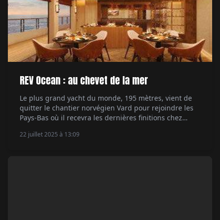
REV Ocean : au chevet de la mer
Le plus grand yacht du monde, 195 mètres, vient de
quitter le chantier norvégien Vard pour rejoindre les
Pays-Bas où il recevra les dernières finitions chez
Damen avant sa livraison prévue fin 2026. Un projet
22 juillet 2025 à 13:09
pharaonique mais pour une belle cause. Par Xavier de
Fournoux.