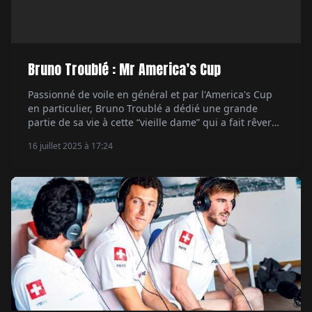
Bruno Troublé : Mr America’s Cup
Passionné de voile en général et par l'America's Cup
en particulier, Bruno Troublé a dédié une grande
partie de sa vie à cette “vieille dame” qui a fait rêver
des générations de marins. Et qui continue de le faire
16 juillet 2025 à 17:24
encore aujourd'hui. Par Servane Dorléans.