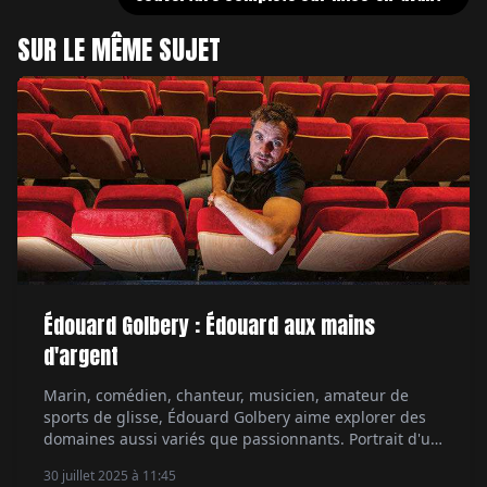
SUR LE MÊME SUJET
Édouard Golbery : Édouard aux mains
d'argent
Marin, comédien, chanteur, musicien, amateur de
sports de glisse, Édouard Golbery aime explorer des
domaines aussi variés que passionnants. Portrait d'un
coureur au large atypique, qui rêve un jour de
30 juillet 2025 à 11:45
s'aligner au départ du Vendée Globe. Par Servane