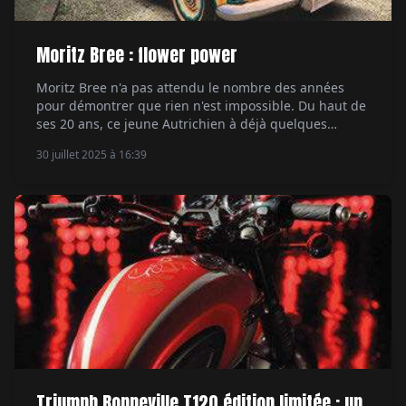
Moritz Bree : flower power
Moritz Bree n'a pas attendu le nombre des années
pour démontrer que rien n'est impossible. Du haut de
ses 20 ans, ce jeune Autrichien à déjà quelques
préparations à son actif. Ne suivant aucun autre
30 juillet 2025 à 16:39
courant que le sien, voici sa SR500 flat track
psychédélique. Par Ethan Valentin.
Triumph Bonneville T120 édition limitée : un