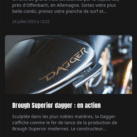
près d'Offenbach, en Allemagne. Sortez votre plus
belle combi, prenez votre planche de surf et
enfourchez votre scrambler made in AMP. Crème
24 juillet 2025 à 12:22
solaire conseillée. Par Ethan Valentin.
Brough Superior dagger : en action
Sculptée dans les plus nobles matières, la Dagger
s'affiche comme le fer de lance de la production de
Brough Superior modernes. Le constructeur
toulousain puise toujours dans les riches racines