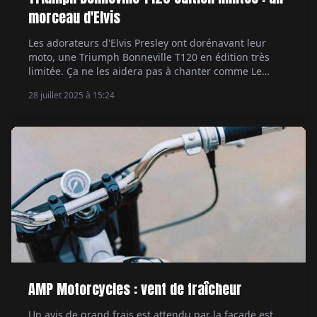
morceau d'Elvis
Les adorateurs d'Elvis Presley ont dorénavant leur
moto, une Triumph Bonneville T120 en édition très
limitée. Ça ne les aidera pas à chanter comme Le
King, mais ils pourront fièrement rouler sur un bout
28 juillet 2025 à 15:24
d'histoire. Par Ethan Valentin.
AMP Motorcycles : vent de fraîcheur
Un avis de grand frais est attendu par la façade est,