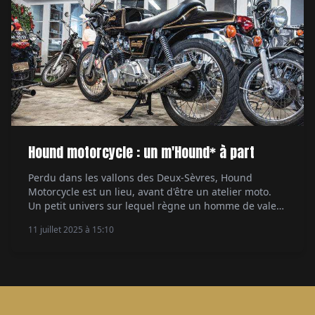
Hound motorcycle : un m'Hound* à part
Perdu dans les vallons des Deux-Sèvres, Hound
Motorcycle est un lieu, avant d'être un atelier moto.
Un petit univers sur lequel règne un homme de valeur
et de sincérité. Visite chez Gaétan Caquineau, un
11 juillet 2025 à 15:10
personnage aussi authentique que les motos qu'il
propose, répare et commercialise en grande
honnêteté. Par Philippe Canville.