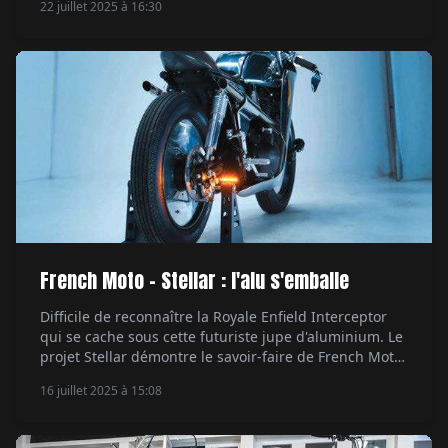
22 juillet 2025 à 16:30
britanniques de la marque pour nourrir son
inspiration. Par Sébastien Joulas.
French Moto - Stellar : l'alu s'emballe
Difficile de reconnaître la Royale Enfield Interceptor
qui se cache sous cette futuriste jupe d'aluminium. Le
projet Stellar démontre le savoir-faire de French Moto,
50 % artisanat, 50 % technologie, 100 % passion. Par
16 juillet 2025 à 15:08
Ethan Valentin.