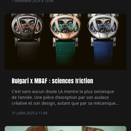
7 novembre 2025 à 15:04
musicale actuelle, devient son ambassadeur. Un
mariage naturel entre style et authenticité. Par Hubert
de la Batte.
Bulgari x MB&F : sciences friction
C'est sans aucun doute LA montre la plus ovniesque
de l'année. Une pièce d'exception par son audace
créative et son design, autant que par sa mécanique.
Rencontre avec les hommes derrière la Bulgari X
31 juillet 2025 à 11:49
MB&F Serpenti, qui viennent d'une autre galaxie. Par
Aymeric Mantoux.