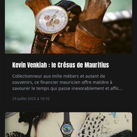
Kevin Venkiah : le Crésus de Mauritius
Collectionneur aux mille métiers et autant de
souvenirs, ce financier mauricien offre matière à
savourer le temps qui passe inexorablement et affiche
une passion des cadrans peu commune. Par
29 juillet 2025 à 16:10
Emmanuel Galiero.