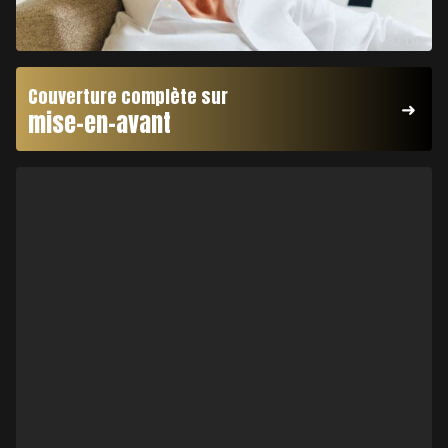
© DR
Couverture complète sur
mise-en-avant