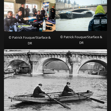
© Patrick Fouque/Starface &
© Patrick Fouque/Starface &
DR
DR