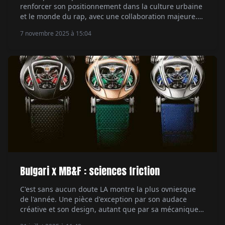
renforcer son positionnement dans la culture urbaine
et le monde du rap, avec une collaboration majeure.
Le rappeur Central Cee, figure marquante de la scène
7 novembre 2025 à 15:04
musicale actuelle, devient son ambassadeur. Un
mariage naturel entre style et authenticité. Par Hubert
de la Batte.
Bulgari x MB&F : sciences friction
C'est sans aucun doute LA montre la plus ovniesque
de l'année. Une pièce d'exception par son audace
créative et son design, autant que par sa mécanique.
Rencontre avec les hommes derrière la Bulgari X