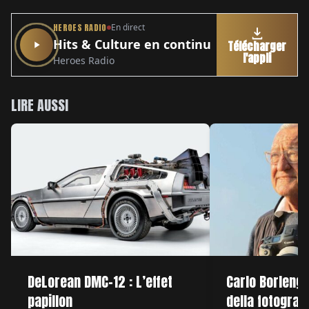
HEROES RADIO
En direct
Hits & Culture en continu
Télécharger
l'appli
Heroes Radio
LIRE AUSSI
DeLorean DMC-12 : L’effet
Carlo Borlengh
papillon
della fotografi