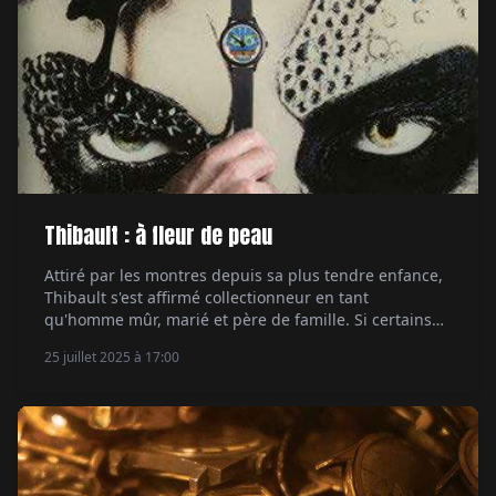
Thibault : à fleur de peau
Attiré par les montres depuis sa plus tendre enfance,
Thibault s'est affirmé collectionneur en tant
qu'homme mûr, marié et père de famille. Si certains
pourraient penser qu'il a perdu son temps, il se
25 juillet 2025 à 17:00
rattrape en faisant preuve de frénésie. Par Hervé
Borne.