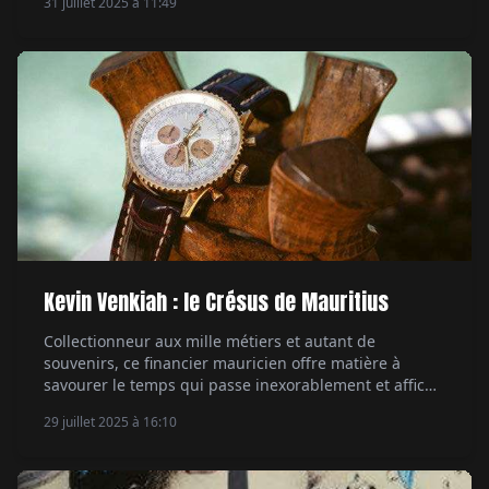
31 juillet 2025 à 11:49
MB&F Serpenti, qui viennent d'une autre galaxie. Par
Aymeric Mantoux.
Kevin Venkiah : le Crésus de Mauritius
Collectionneur aux mille métiers et autant de
souvenirs, ce financier mauricien offre matière à
savourer le temps qui passe inexorablement et affiche
une passion des cadrans peu commune. Par
29 juillet 2025 à 16:10
Emmanuel Galiero.