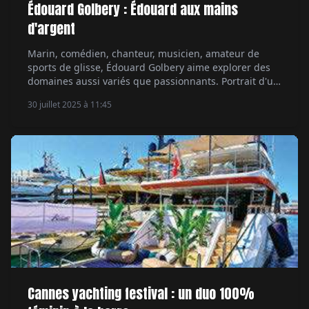
Édouard Golbery : Édouard aux mains
d'argent
Marin, comédien, chanteur, musicien, amateur de
sports de glisse, Édouard Golbery aime explorer des
domaines aussi variés que passionnants. Portrait d'un
coureur au large atypique, qui rêve un jour de
30 juillet 2025 à 11:45
s'aligner au départ du Vendée Globe. Par Servane
Dorléans.
Cannes yachting festival : un duo 100%