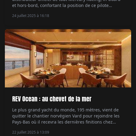
et hors-bord, confortant la position de ce pilote
aguerri, considéré comme l'un des meilleurs
24 juillet 2025 à 16:18
préparateurs de bateaux de course en France. Par
Xavier de Fournoux.
REV Ocean : au chevet de la mer
Le plus grand yacht du monde, 195 mètres, vient de
quitter le chantier norvégien Vard pour rejoindre les
Pays-Bas où il recevra les dernières finitions chez
Damen avant sa livraison prévue fin 2026. Un projet
22 juillet 2025 à 13:09
pharaonique mais pour une belle cause. Par Xavier de