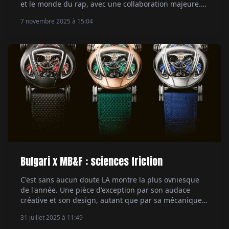
et le monde du rap, avec une collaboration majeure.
Le rappeur Central Cee, figure marquante de la scène
7 novembre 2025 à 15:04
musicale actuelle, devient son ambassadeur. Un
mariage naturel entre style et authenticité. Par Hubert
de la Batte.
Bulgari x MB&F : sciences friction
C'est sans aucun doute LA montre la plus ovniesque
de l'année. Une pièce d'exception par son audace
créative et son design, autant que par sa mécanique.
Rencontre avec les hommes derrière la Bulgari X
31 juillet 2025 à 11:49
MB&F Serpenti, qui viennent d'une autre galaxie. Par