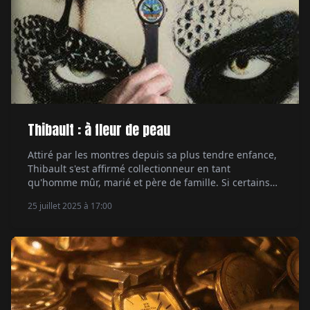
Thibault : à fleur de peau
Attiré par les montres depuis sa plus tendre enfance,
Thibault s'est affirmé collectionneur en tant
qu'homme mûr, marié et père de famille. Si certains
pourraient penser qu'il a perdu son temps, il se
25 juillet 2025 à 17:00
rattrape en faisant preuve de frénésie. Par Hervé
Borne.