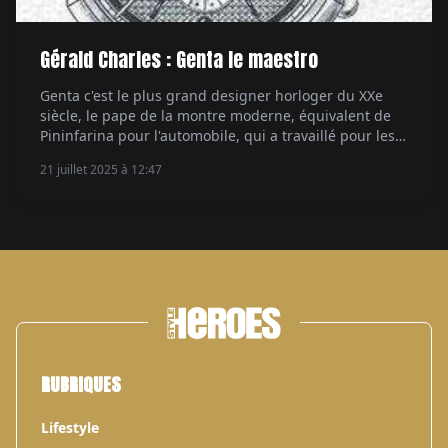
Gérald Charles : Genta le maestro
Genta c'est le plus grand designer horloger du XXe
siècle, le pape de la montre moderne, équivalent de
Pininfarina pour l'automobile, qui a travaillé pour les
manufactures les plus prestigieuses. Mais aussi pour
21 juillet 2025 à 12:47
lui. Depuis 25 ans, sa marque Gerald Charles
perpétue son style et sa créativité. Par Aymeric
Mantoux.
RUBRIQUES
Lifestyle