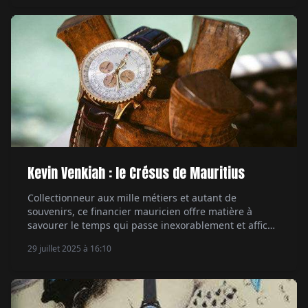
Aymeric Mantoux.
Kevin Venkiah : le Crésus de Mauritius
Collectionneur aux mille métiers et autant de
souvenirs, ce financier mauricien offre matière à
savourer le temps qui passe inexorablement et affiche
une passion des cadrans peu commune. Par
29 juillet 2025 à 16:10
Emmanuel Galiero.