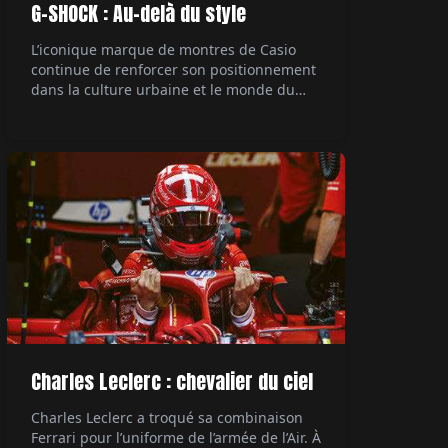
G-SHOCK : Au-delà du style
L’iconique marque de montres de Casio
continue de renforcer son positionnement
dans la culture urbaine et le monde du
rap, avec une collaboration majeure. Le
rappeur Central Cee, figure marquante de
la scène musicale actuelle, devient son
ambassadeur. Un mariage naturel entre
style et authenticité. Par Hubert de la
Batte.
Charles Leclerc : chevalier du ciel
Charles Leclerc a troqué sa combinaison
Ferrari pour l’uniforme de l’armée de l’Air. À