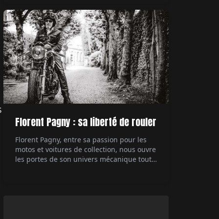
technologique des années 80, la 959
démontre à l'époque à quel point il est
possible de pousser à l'extrême ce dont est
capable une […]
s
Florent Pagny : sa liberté de rouler
Florent Pagny, entre sa passion pour les
motos et voitures de collection, nous ouvre
les portes de son univers mécanique tout
en partageant ses réflexions sur la liberté
et sa carrière musicale. Interviewé par Éric
Jeanjean.