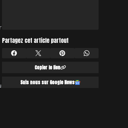
r
Partagez cet article partout
Copier le lien
Suis nous sur Google News
u