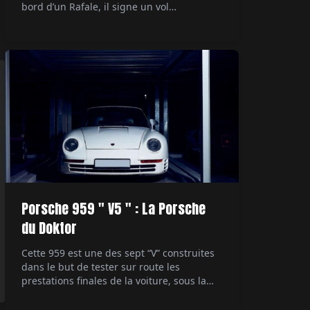
bord d’un Rafale, il signe un vol
supersonique devenu documentaire
événement sur Canal+. Par Alexandre
Lazerges.
Porsche 959 " V5 " : La Porsche
du Doktor
Cette 959 est une des sept “V” construites
dans le but de tester sur route les
prestations finales de la voiture, sous la
direction du patron du développement
technique. Ultime démonstrateur