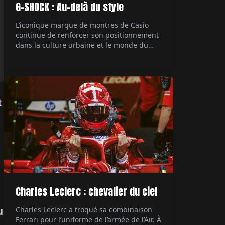
G-SHOCK : Au-delà du style
L’iconique marque de montres de Casio
continue de renforcer son positionnement
dans la culture urbaine et le monde du
rap, avec une collaboration majeure. Le
rappeur Central Cee, figure marquante de
la scène musicale actuelle, devient son
ambassadeur. Un mariage naturel entre
style et authenticité. Par Hubert de la
t
Batte.
Charles Leclerc : chevalier du ciel
u
Charles Leclerc a troqué sa combinaison
Ferrari pour l’uniforme de l’armée de l’Air. À