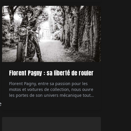
technologique des années 80, la 959
démontre à l'époque à quel point il est
possible de pousser à l'extrême ce dont est
capable une […]
Florent Pagny : sa liberté de rouler
Florent Pagny, entre sa passion pour les
motos et voitures de collection, nous ouvre
les portes de son univers mécanique tout
en partageant ses réflexions sur la liberté
e
et sa carrière musicale. Interviewé par Éric
Jeanjean.