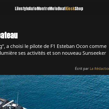
Lifestyle
Auto
Montre
Moto
Boat
Kiosk
Shop
bateau
ng”, a choisi le pilote de F1 Esteban Ocon comme
lumière ses activités et son nouveau Sunseeker
Écrit par
La Rédactio