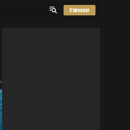
S'abonner
n