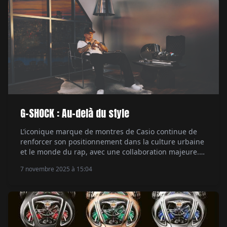
G-SHOCK : Au-delà du style
L’iconique marque de montres de Casio continue de
renforcer son positionnement dans la culture urbaine
et le monde du rap, avec une collaboration majeure.
Le rappeur Central Cee, figure marquante de la scène
7 novembre 2025 à 15:04
musicale actuelle, devient son ambassadeur. Un
mariage naturel entre style et authenticité. Par Hubert
de la Batte.