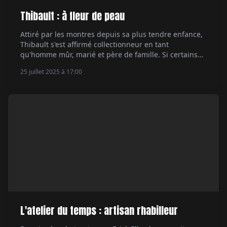
Thibault : à fleur de peau
Attiré par les montres depuis sa plus tendre enfance,
Thibault s'est affirmé collectionneur en tant
qu'homme mûr, marié et père de famille. Si certains
pourraient penser qu'il a perdu son temps, il se
25 juillet 2025 à 17:00
rattrape en faisant preuve de frénésie. Par Hervé
Borne.
L'atelier du temps : artisan rhabilleur