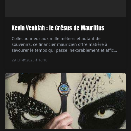
Kevin Venkiah : le Crésus de Mauritius
Collectionneur aux mille métiers et autant de
souvenirs, ce financier mauricien offre matière à
savourer le temps qui passe inexorablement et affiche
une passion des cadrans peu commune. Par
29 juillet 2025 à 16:10
Emmanuel Galiero.