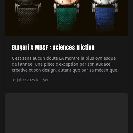
Bulgari x MB&F : sciences friction
C'est sans aucun doute LA montre la plus ovniesque
de l'année. Une pièce d'exception par son audace
créative et son design, autant que par sa mécanique.
Rencontre avec les hommes derrière la Bulgari X
31 juillet 2025 à 11:49
MB&F Serpenti, qui viennent d'une autre galaxie. Par
Aymeric Mantoux.