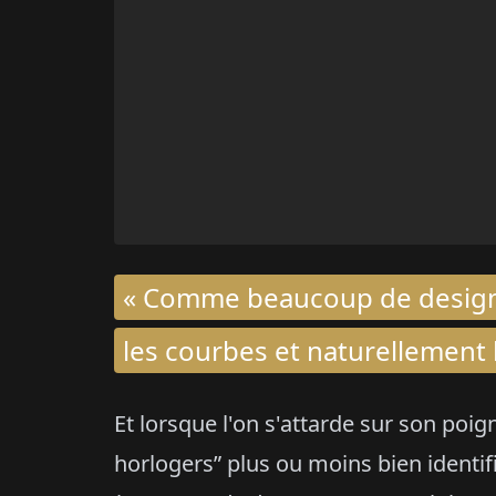
« Comme beaucoup de designe
les courbes et naturellement 
Et lorsque l'on s'attarde sur son poi
horlogers” plus ou moins bien identif