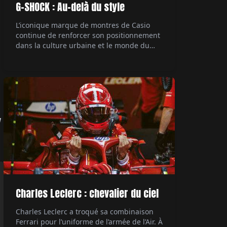
G-SHOCK : Au-delà du style
L’iconique marque de montres de Casio
continue de renforcer son positionnement
dans la culture urbaine et le monde du
rap, avec une collaboration majeure. Le
rappeur Central Cee, figure marquante de
la scène musicale actuelle, devient son
ambassadeur. Un mariage naturel entre
style et authenticité. Par Hubert de la
Batte.
d
Charles Leclerc : chevalier du ciel
Charles Leclerc a troqué sa combinaison
Ferrari pour l’uniforme de l’armée de l’Air. À