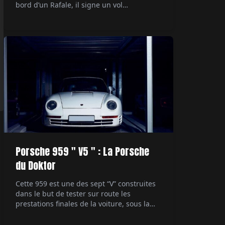
bord d’un Rafale, il signe un vol
supersonique devenu documentaire
événement sur Canal+. Par Alexandre
Lazerges.
Porsche 959 " V5 " : La Porsche
du Doktor
Cette 959 est une des sept “V” construites
dans le but de tester sur route les
prestations finales de la voiture, sous la
direction du patron du développement
technique. Ultime démonstrateur