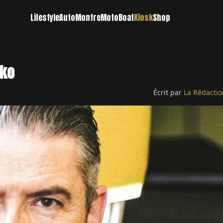
Lifestyle
Auto
Montre
Moto
Boat
Kiosk
Shop
iko
Écrit par
La Rédactio