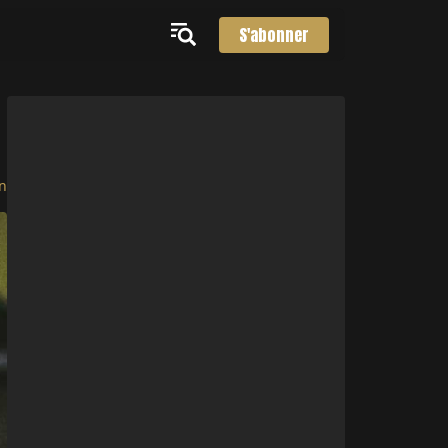
S'abonner
n