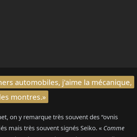
rs automobiles, j'aime la mécanique,
les montres.»
gnet, on y remarque très souvent des “ovnis
iés mais très souvent signés Seiko. «
Comme