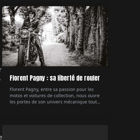
technologique des années 80, la 959
démontre à l'époque à quel point il est
possible de pousser à l'extrême ce dont est
capable une […]
r
Florent Pagny : sa liberté de rouler
?
Florent Pagny, entre sa passion pour les
motos et voitures de collection, nous ouvre
les portes de son univers mécanique tout
en partageant ses réflexions sur la liberté
et sa carrière musicale. Interviewé par Éric
Jeanjean.
e