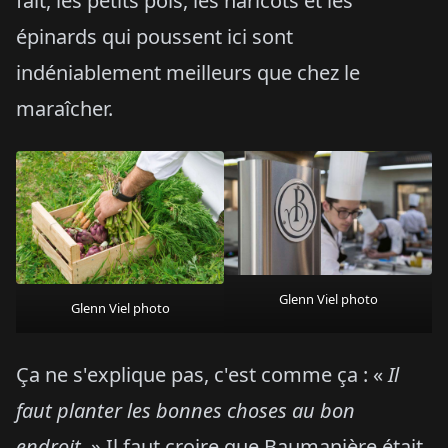
fait, les petits pois, les haricots et les
épinards qui poussent ici sont
indéniablement meilleurs que chez le
maraîcher.
Glenn Viel photo
Glenn Viel photo
Ça ne s'explique pas, c'est comme ça : «
Il
faut planter les bonnes choses au bon
endroit.
» Il faut croire que Baumanière était