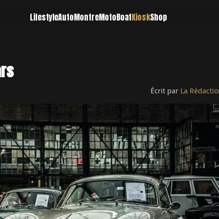
Lifestyle
Auto
Montre
Moto
Boat
Kiosk
Shop
ars
Écrit par
La Rédactio