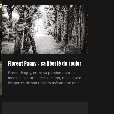
technologique des années 80, la 959
démontre à l'époque à quel point il est
possible de pousser à l'extrême ce dont est
capable une […]
Florent Pagny : sa liberté de rouler
Florent Pagny, entre sa passion pour les
motos et voitures de collection, nous ouvre
les portes de son univers mécanique tout
en partageant ses réflexions sur la liberté
et sa carrière musicale. Interviewé par Éric
Jeanjean.