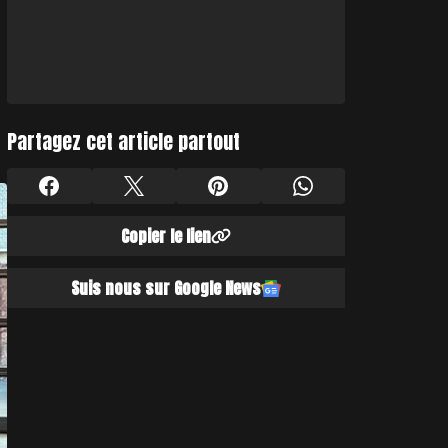
Partagez cet article partout
Copier le lien
Suis nous sur Google News