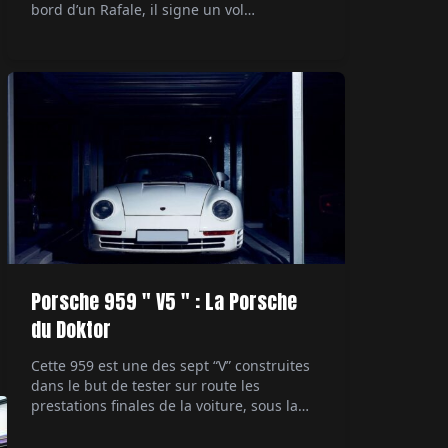
bord d’un Rafale, il signe un vol
supersonique devenu documentaire
événement sur Canal+. Par Alexandre
Lazerges.
Porsche 959 " V5 " : La Porsche
du Doktor
Cette 959 est une des sept “V” construites
dans le but de tester sur route les
prestations finales de la voiture, sous la
direction du patron du développement
technique. Ultime démonstrateur