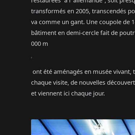
restaurées “à l’ allemande”, soit pre
transformés en 2005, transcendés pou
va comme un gant. Une coupole de 14
bâtiment en demi-cercle fait de poutre
000 m
2
ont été aménagés en musée vivant, te
chaque visite, de nouvelles découvert
et viennent ici chaque jour.