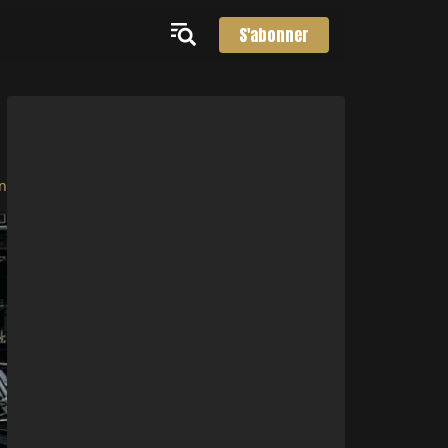
S'abonner
n