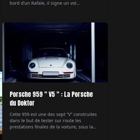
bord d’un Rafale, il signe un vol
supersonique devenu documentaire
événement sur Canal+. Par Alexandre
Lazerges.
Porsche 959 " V5 " : La Porsche
du Doktor
Cette 959 est une des sept “V” construites
dans le but de tester sur route les
prestations finales de la voiture, sous la
direction du patron du développement
technique. Ultime démonstrateur