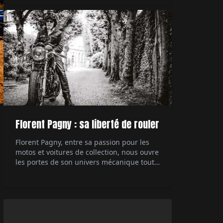
technologique des années 80, la 959
démontre à l'époque à quel point il est
possible de pousser à l'extrême ce dont est
capable une […]
Florent Pagny : sa liberté de rouler
Florent Pagny, entre sa passion pour les
motos et voitures de collection, nous ouvre
les portes de son univers mécanique tout
en partageant ses réflexions sur la liberté
et sa carrière musicale. Interviewé par Éric
Jeanjean.