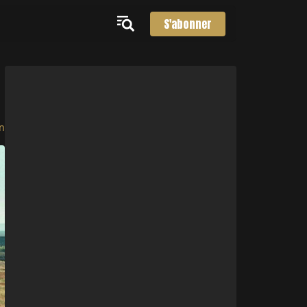
S'abonner
n