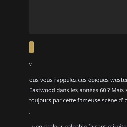
V
ous vous rappelez ces épiques western
Eastwood dans les années 60 ? Mais s
toujours par cette fameuse scène d’ 
e
, une chaleur palpable faisant miroit