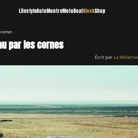
Lifestyle
Auto
Montre
Moto
Boat
Kiosk
Shop
 cornes
au par les cornes
Écrit par
La Rédactio