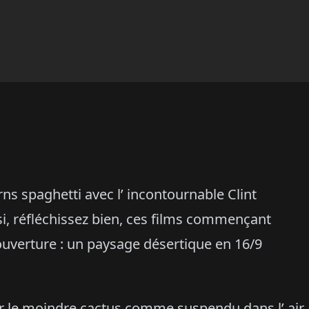
s spaghetti avec l’ incontournable Clint
i, réfléchissez bien, ces films commençant
ouverture : un paysage désertique en 16/9
er le moindre cactus comme suspendu dans l’ air,