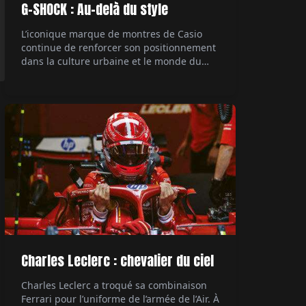
G-SHOCK : Au-delà du style
L’iconique marque de montres de Casio
continue de renforcer son positionnement
dans la culture urbaine et le monde du
rap, avec une collaboration majeure. Le
rappeur Central Cee, figure marquante de
la scène musicale actuelle, devient son
ambassadeur. Un mariage naturel entre
style et authenticité. Par Hubert de la
Batte.
Charles Leclerc : chevalier du ciel
Charles Leclerc a troqué sa combinaison
Ferrari pour l’uniforme de l’armée de l’Air. À