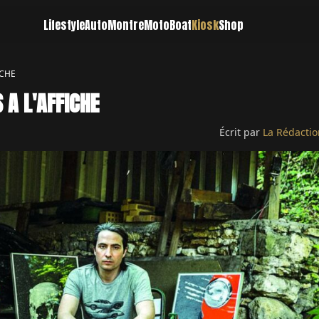
Lifestyle
Auto
Montre
Moto
Boat
Kiosk
Shop
ICHE
 A L'AFFICHE
Écrit par
La Rédactio