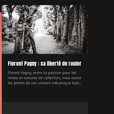
technologique des années 80, la 959
démontre à l'époque à quel point il est
possible de pousser à l'extrême ce dont est
capable une […]
Florent Pagny : sa liberté de rouler
Florent Pagny, entre sa passion pour les
motos et voitures de collection, nous ouvre
les portes de son univers mécanique tout
en partageant ses réflexions sur la liberté
et sa carrière musicale. Interviewé par Éric
Jeanjean.