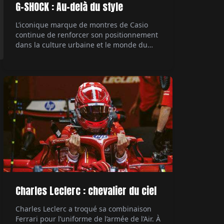
G-SHOCK : Au-delà du style
L’iconique marque de montres de Casio
continue de renforcer son positionnement
dans la culture urbaine et le monde du
rap, avec une collaboration majeure. Le
rappeur Central Cee, figure marquante de
la scène musicale actuelle, devient son
ambassadeur. Un mariage naturel entre
style et authenticité. Par Hubert de la
Batte.
Charles Leclerc : chevalier du ciel
Charles Leclerc a troqué sa combinaison
Ferrari pour l’uniforme de l’armée de l’Air. À