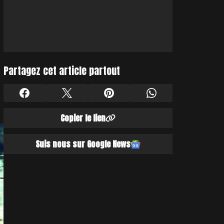
Partagez cet article partout
Copier le lien
Suis nous sur Google News