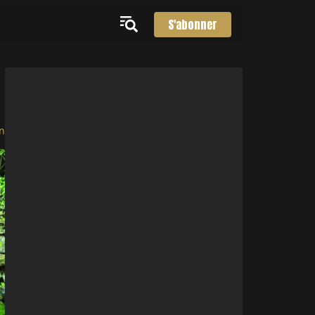
S'abonner
n