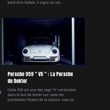
bord d’un Rafale, il signe un vol
supersonique devenu documentaire
événement sur Canal+. Par Alexandre
Lazerges.
Porsche 959 " V5 " : La Porsche
du Doktor
Cette 959 est une des sept “V” construites
s
dans le but de tester sur route les
prestations finales de la voiture, sous la
direction du patron du développement
technique. Ultime démonstrateur