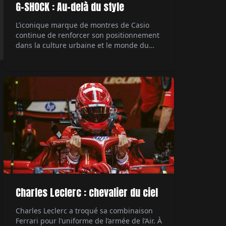
G-SHOCK : Au-delà du style
L’iconique marque de montres de Casio
continue de renforcer son positionnement
dans la culture urbaine et le monde du
rap, avec une collaboration majeure. Le
rappeur Central Cee, figure marquante de
la scène musicale actuelle, devient son
ambassadeur. Un mariage naturel entre
style et authenticité. Par Hubert de la
Batte.
Charles Leclerc : chevalier du ciel
Charles Leclerc a troqué sa combinaison
Ferrari pour l’uniforme de l’armée de l’Air. À