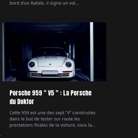
bord d’un Rafale, il signe un vol
supersonique devenu documentaire
événement sur Canal+. Par Alexandre
Lazerges.
Porsche 959 " V5 " : La Porsche
du Doktor
Cette 959 est une des sept “V” construites
dans le but de tester sur route les
prestations finales de la voiture, sous la
direction du patron du développement
t
technique. Ultime démonstrateur