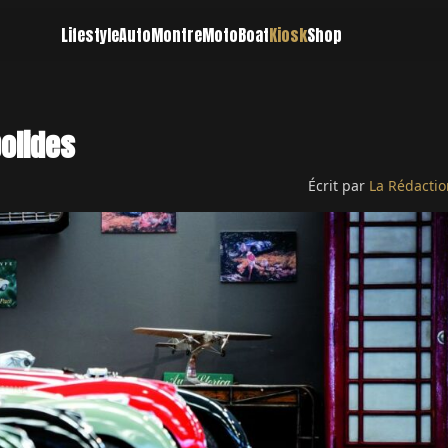
Lifestyle
Auto
Montre
Moto
Boat
Kiosk
Shop
olides
Écrit par
La Rédactio