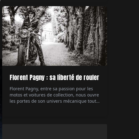
technologique des années 80, la 959
démontre à l'époque à quel point il est
possible de pousser à l'extrême ce dont est
capable une […]
Florent Pagny : sa liberté de rouler
Florent Pagny, entre sa passion pour les
motos et voitures de collection, nous ouvre
les portes de son univers mécanique tout
en partageant ses réflexions sur la liberté
et sa carrière musicale. Interviewé par Éric
Jeanjean.