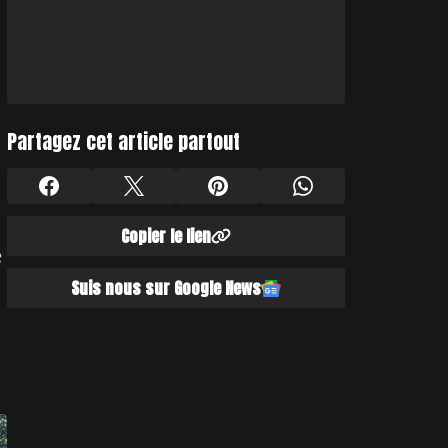
Partagez cet article partout
Copier le lien
e
Suis nous sur Google News