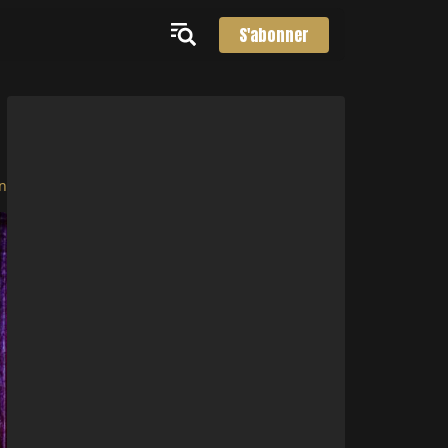
S'abonner
n