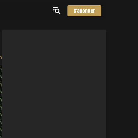
S'abonner
n