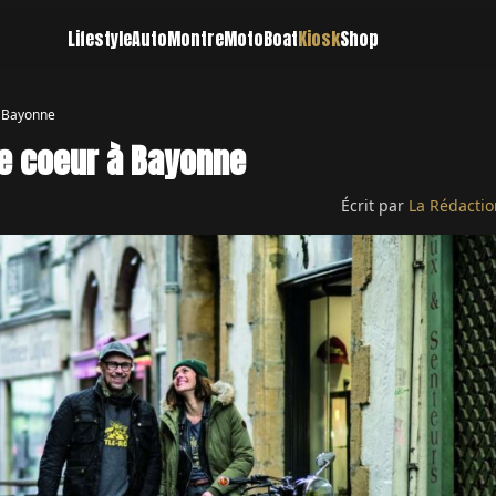
Lifestyle
Auto
Montre
Moto
Boat
Kiosk
Shop
à Bayonne
de coeur à Bayonne
Écrit par
La Rédactio