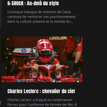
G-SHOCK : Au-delà du style
L’iconique marque de montres de Casio
continue de renforcer son positionnement
dans la culture urbaine et le monde du
rap, avec une collaboration majeure. Le
rappeur Central Cee, figure marquante de
la scène musicale actuelle, devient son
ambassadeur. Un mariage naturel entre
style et authenticité. Par Hubert de la
Batte.
Charles Leclerc : chevalier du ciel
Charles Leclerc a troqué sa combinaison
t
Ferrari pour l’uniforme de l’armée de l’Air. À