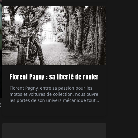
technologique des années 80, la 959
démontre à l'époque à quel point il est
possible de pousser à l'extrême ce dont est
capable une […]
Florent Pagny : sa liberté de rouler
Florent Pagny, entre sa passion pour les
motos et voitures de collection, nous ouvre
les portes de son univers mécanique tout
z
en partageant ses réflexions sur la liberté
et sa carrière musicale. Interviewé par Éric
Jeanjean.