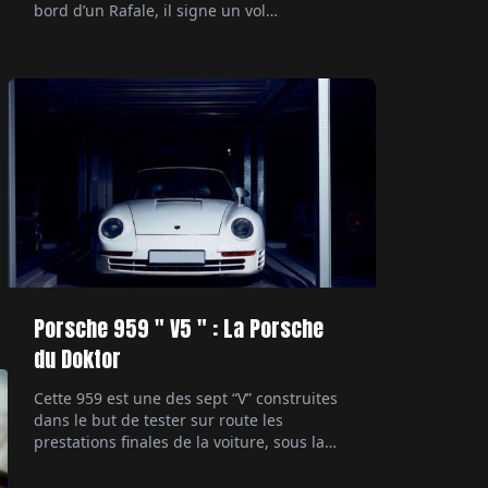
bord d’un Rafale, il signe un vol
supersonique devenu documentaire
événement sur Canal+. Par Alexandre
Lazerges.
Porsche 959 " V5 " : La Porsche
du Doktor
Cette 959 est une des sept “V” construites
dans le but de tester sur route les
prestations finales de la voiture, sous la
direction du patron du développement
technique. Ultime démonstrateur